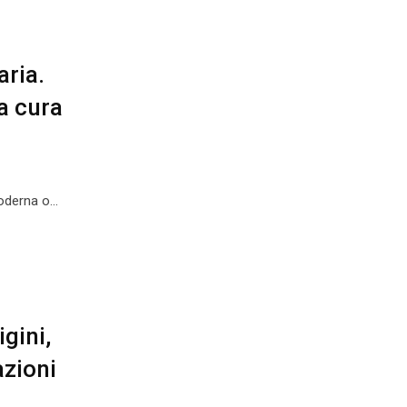
ria.
a cura
Moderna o…
gini,
azioni