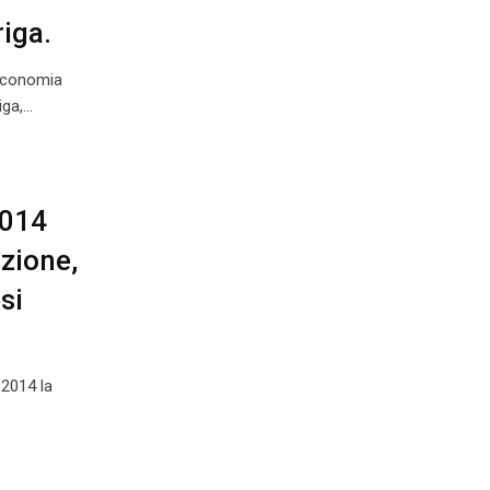
iga.
economia
iga,…
2014
azione,
si
2014 la