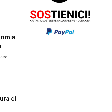
onomia
a.
astro
ura di