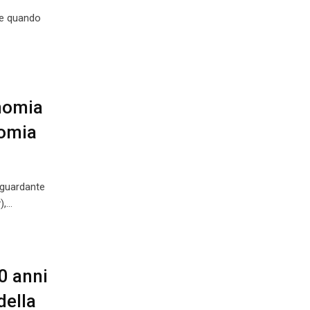
are quando
onomia
nomia
iguardante
),…
30 anni
della