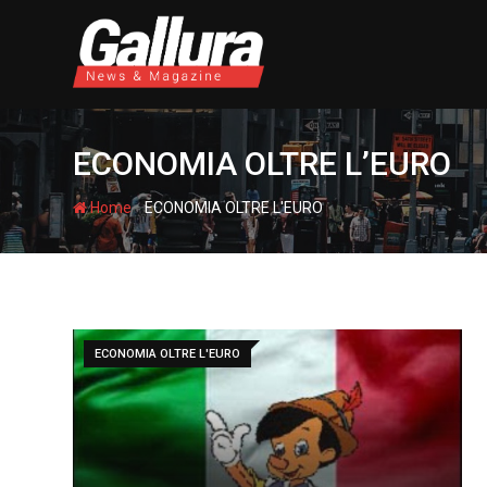
S
k
i
p
t
o
ECONOMIA OLTRE L’EURO
c
o
-
Home
ECONOMIA OLTRE L'EURO
n
t
e
n
t
ECONOMIA OLTRE L'EURO