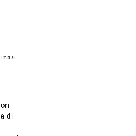
.
 miti ai
con
a di