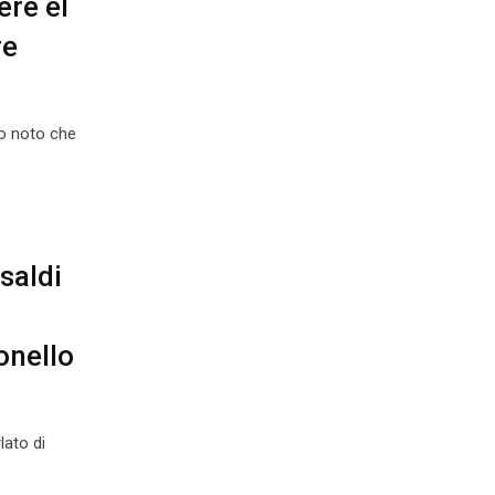
ere el
re
o noto che
saldi
onello
ato di