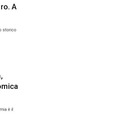
ro. A
o storico
,
nomica
ia è il