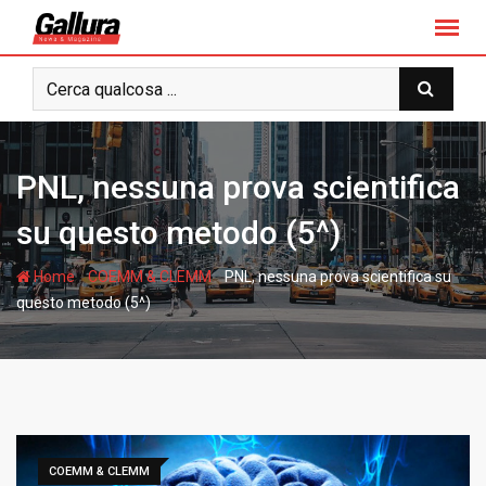
S
k
i
p
t
o
c
PNL, nessuna prova scientifica
o
n
su questo metodo (5^)
t
e
-
-
Home
COEMM & CLEMM
PNL, nessuna prova scientifica su
n
questo metodo (5^)
t
COEMM & CLEMM