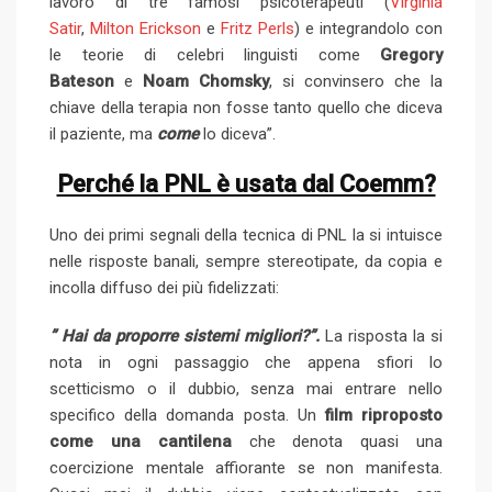
lavoro di tre famosi psicoterapeuti (
Virginia
Satir
,
Milton Erickson
e
Fritz Perls
) e integrandolo con
le teorie di celebri linguisti come
Gregory
Bateson
e
Noam Chomsky
, si convinsero che la
chiave della terapia non fosse tanto quello che diceva
il paziente, ma
come
lo diceva”.
Perché la PNL è usata dal Coemm?
Uno dei primi segnali della tecnica di PNL la si intuisce
nelle risposte banali, sempre stereotipate, da copia e
incolla diffuso dei più fidelizzati:
” Hai da proporre sistemi migliori?”.
La risposta la si
nota in ogni passaggio che appena sfiori lo
scetticismo o il dubbio, senza mai entrare nello
specifico della domanda posta. Un
film riproposto
come una cantilena
che denota quasi una
coercizione mentale affiorante se non manifesta.