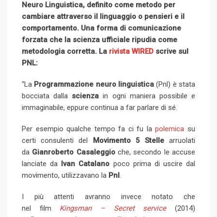
Neuro Linguistica, definito come metodo per
+
I
e
e
i
e
t
cambiare attraverso il linguaggio o pensieri e il
n
U
s
t
v
comportamento. Una forma di comunicazione
p
t
i
forzata che la scienza ufficiale ripudia come
o
a
metodologia corretta. La
rivista WIRED
n
scrive sul
E
PNL:
m
a
“La
Programmazione neuro linguistica
(Pnl) è stata
i
bocciata dalla
scienza
in ogni maniera possibile e
l
immaginabile, eppure continua a far parlare di sé.
Per esempio qualche tempo fa ci fu la
polemica
su
certi consulenti del
Movimento 5 Stelle
arruolati
da
Gianroberto Casaleggio
che, secondo le accuse
lanciate da
Ivan Catalano
poco prima di uscire dal
movimento, utilizzavano la
Pnl
.
I più attenti avranno invece notato che
nel film
Kingsman – Secret service
(2014)