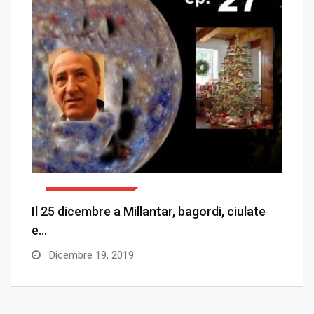
COEMM & CLEMM
la
Il 25 dicembre a Millantar, bagordi, ciulate
D
e…
Dicembre 19, 2019