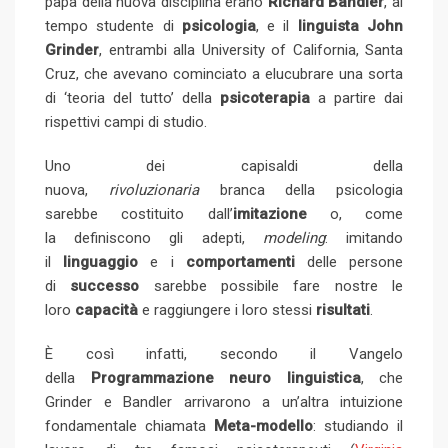
papà della nuova disciplina erano
Richard Bandler
, al
tempo studente di
psicologia
, e il
linguista
John
Grinder
, entrambi alla University of California, Santa
Cruz, che avevano cominciato a elucubrare una sorta
di ‘teoria del tutto’ della
psicoterapia
a partire dai
rispettivi campi di studio.
Uno dei capisaldi della
nuova,
rivoluzionaria
branca della psicologia
sarebbe costituito dall’
imitazione
o, come
la definiscono gli adepti,
modeling
: imitando
il
linguaggio
e i
comportamenti
delle persone
di
successo
sarebbe possibile fare nostre le
loro
capacità
e raggiungere i loro stessi
risultati
.
È così infatti, secondo il Vangelo
della
Programmazione neuro linguistica
, che
Grinder e Bandler arrivarono a un’altra intuizione
fondamentale chiamata
Meta-modello
: studiando il