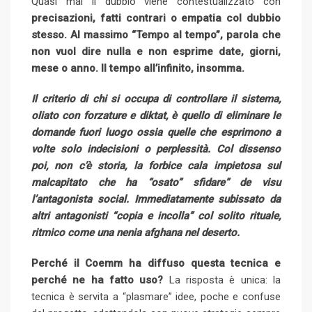
Quasi mai il dubbio viene contestualizzato con
precisazioni, fatti contrari o empatia col dubbio
stesso. Al massimo “Tempo al tempo”, parola che
non vuol dire nulla e non esprime date, giorni,
mese o anno. Il tempo all’infinito, insomma.
Il criterio di chi si occupa di controllare il sistema,
oliato con forzature e diktat, è quello di eliminare le
domande fuori luogo ossia quelle che esprimono a
volte solo indecisioni o perplessità. Col dissenso
poi, non c’è storia, la forbice cala impietosa sul
malcapitato che ha “osato” sfidare” de visu
l’antagonista social. Immediatamente subissato da
altri antagonisti “copia e incolla” col solito rituale,
ritmico come una nenia afghana nel deserto.
Perché il Coemm ha diffuso questa tecnica e
perché ne ha fatto uso?
La risposta è unica: la
tecnica è servita a “plasmare” idee, poche e confuse