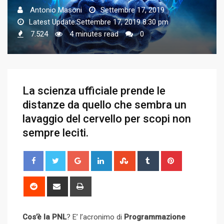
Antonio Masoni
Settembre 17, 2019
Latest Update:Settembre 17, 2019 8:30 pm
7.524
4 minutes read
0
La scienza ufficiale prende le
distanze da quello che sembra un
lavaggio del cervello per scopi non
sempre leciti.
G
L
S
T
P
o
i
t
u
i
o
n
u
m
n
R
S
P
g
k
m
b
t
e
h
r
l
e
b
l
e
d
a
i
Cos’è la PNL
? E’ l’acronimo di
e
d
Programmazione
l
r
r
d
r
n