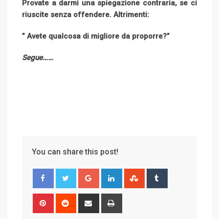
Provate a darmi una spiegazione contraria, se ci
riuscite senza offendere. Altrimenti:
” Avete qualcosa di migliore da proporre?”
Segue……
You can share this post!
G
L
S
T
o
i
t
u
o
n
u
m
P
R
S
P
g
k
m
b
i
e
h
r