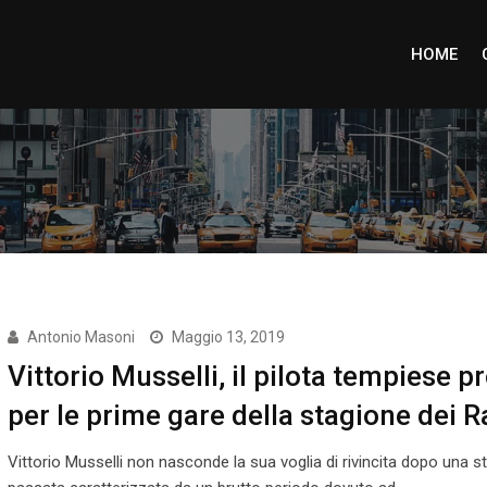
HOME
Antonio Masoni
Maggio 13, 2019
Vittorio Musselli, il pilota tempiese p
per le prime gare della stagione dei Ra
Vittorio Musselli non nasconde la sua voglia di rivincita dopo una s