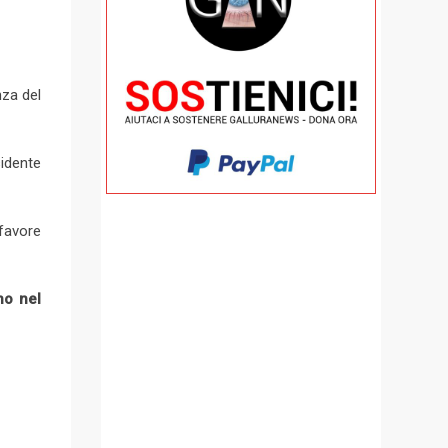
nza del
idente
 favore
no nel