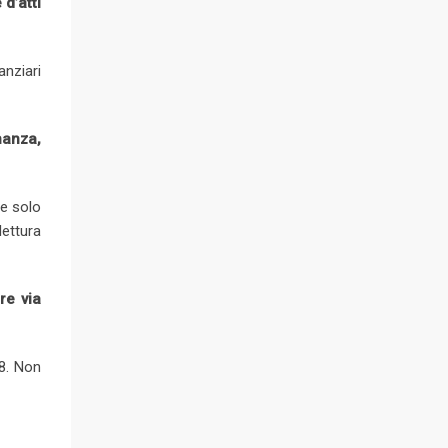
d’atti
nziari
nanza,
le solo
lettura
re via
18. Non