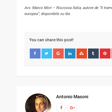
Avv. Marco Mori – Riscossa Italia, autore de “Il tramo
europea”, disponibile su ibs
You can share this post!
G
L
S
T
o
i
t
u
i
Facebook
Twitter
o
n
u
m
n
g
k
m
b
t
l
e
b
l
e
e
d
l
r
r
+
I
e
e
n
U
s
Antonio Masoni
p
t
o
n