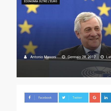
ECONOMIA OLTRE L'EURO
Antonio Masoni
Gennaio 28, 2017
La
G
Facebook
Twitter
o
o