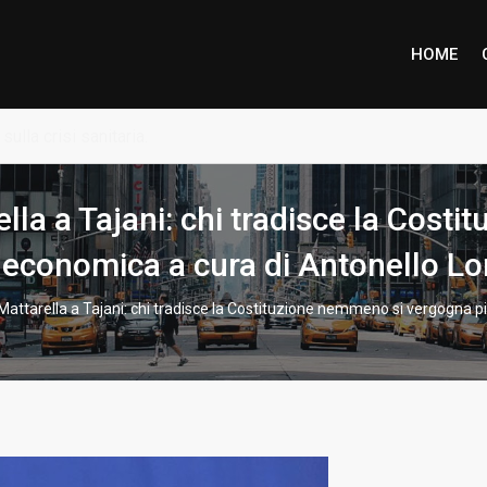
HOME
ione piena per Marco Inzaino
la a Tajani: chi tradisce la Cost
 economica a cura di Antonello Lo
attarella a Tajani: chi tradisce la Costituzione nemmeno si vergogna pi