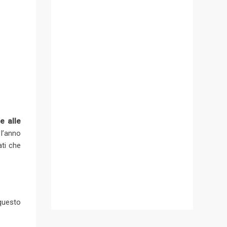
e alle
 l’anno
ati che
 questo