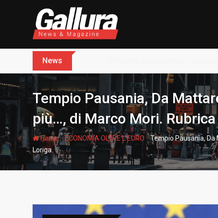
S
k
i
p
t
News
Dopo sette anni arriva l’assoluz
o
c
o
Tempio Pausania, Da Mattarel
n
t
più…, di Marco Mori. Rubrica
e
n
-
-
Home
ECONOMIA OLTRE L'EURO
Tempio Pausania, Da M
t
Loriga.