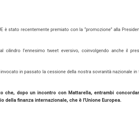
k
m
b
t
d
r
n
e
b
l
e
i
e
t
d
l
r
r
t
v
I
e
e
i
’UE è stato recentemente premiato con la “promozione” alla Preside
n
U
s
a
p
t
E
o
m
al cilindro l’ennesimo tweet eversivo, coinvolgendo anche il pres
n
a
i
l
a invocato in passato la cessione della nostra sovranità nazionale in
etto che, dopo un incontro con Mattarella, entrambi concorda
io della finanza internazionale, che è l’Unione Europea.