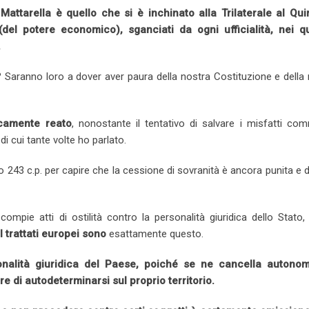
…
Mattarella è quello che si è inchinato alla Trilaterale al Quir
el potere economico), sganciati da ogni ufficialità, nei qu
.
 Saranno loro a dover aver paura della nostra Costituzione e della
icamente reato
, nonostante il tentativo di salvare i misfatti co
i cui tante volte ho parlato.
lo 243 c.p. per capire che la cessione di sovranità è ancora punita e
i compie atti di ostilità contro la personalità giuridica dello Stato
I trattati europei sono
esattamente questo.
sonalità giuridica del Paese, poiché se ne cancella autono
e di autodeterminarsi sul proprio territorio.