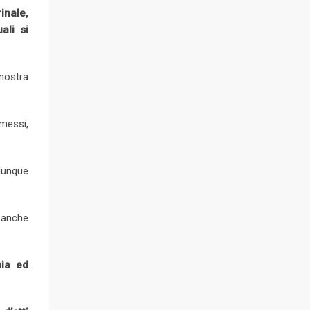
inale,
ali si
 nostra
mmessi,
 dunque
, anche
mia ed