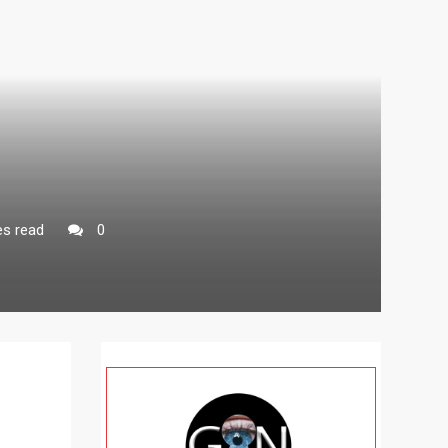
es read
0