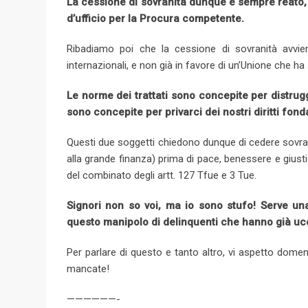
La cessione di sovranità dunque è sempre reato, 
d’ufficio per la Procura competente.
Ribadiamo poi che la cessione di sovranità avvien
internazionali, e non già in favore di un’Unione che ha
Le norme dei trattati sono concepite per distrugg
sono concepite per privarci dei nostri diritti fon
Questi due soggetti chiedono dunque di cedere sovrani
alla grande finanza) prima di pace, benessere e giusti
del combinato degli artt. 127 Tfue e 3 Tue.
Signori non so voi, ma io sono stufo! Serve un
questo manipolo di delinquenti che hanno già ucci
Per parlare di questo e tanto altro, vi aspetto dome
mancate!
——————-