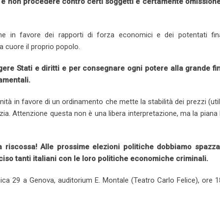
e non procedere contro certi soggetti è certamente omissione 
e in favore dei rapporti di forza economici e dei potentati fina
 a cuore il proprio popolo.
ere Stati e diritti e per consegnare ogni potere alla grande fi
damentali.
tà in favore di un ordinamento che mette la stabilità dei prezzi (uti
zia. Attenzione questa non è una libera interpretazione, ma la piana 
a riscossa! Alle prossime elezioni politiche dobbiamo spazza
so tanti italiani con le loro politiche economiche criminali.
nica 29 a Genova, auditorium E. Montale (Teatro Carlo Felice), ore 