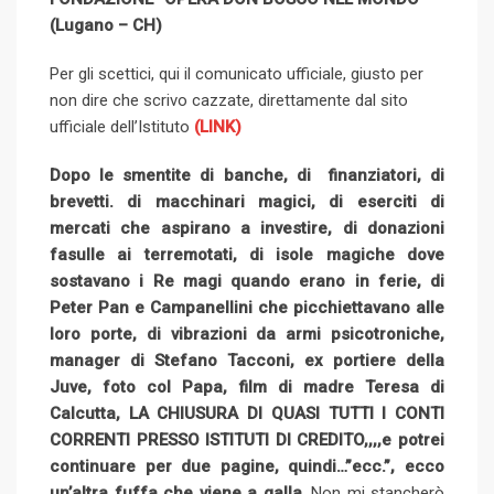
(Lugano – CH)
Per gli scettici, qui il comunicato ufficiale, giusto per
non dire che scrivo cazzate, direttamente dal sito
ufficiale dell’Istituto
(LINK)
Dopo le smentite di banche, di finanziatori, di
brevetti. di macchinari magici, di eserciti di
mercati che aspirano a investire, di donazioni
fasulle ai terremotati, di isole magiche dove
sostavano i Re magi quando erano in ferie, di
Peter Pan e Campanellini che picchiettavano alle
loro porte, di vibrazioni da armi psicotroniche,
manager di Stefano Tacconi, ex portiere della
Juve, foto col Papa, film di madre Teresa di
Calcutta, LA CHIUSURA DI QUASI TUTTI I CONTI
CORRENTI PRESSO ISTITUTI DI CREDITO,,,,e potrei
continuare per due pagine, quindi…”ecc.”, ecco
un’altra fuffa che viene a galla
. Non mi stancherò