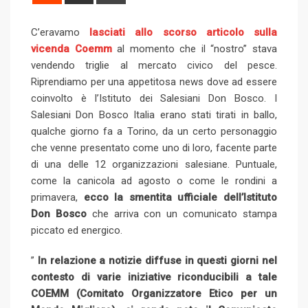
e
h
r
l
e
b
l
e
d
a
i
C’eravamo
lasciati allo scorso articolo sulla
e
d
l
r
r
d
r
n
vicenda Coemm
al momento che il “nostro” stava
+
I
e
e
i
e
t
vendendo triglie al mercato civico del pesce.
n
U
s
t
v
Riprendiamo per una appetitosa news dove ad essere
p
t
i
coinvolto è l’Istituto dei Salesiani Don Bosco. I
o
a
Salesiani Don Bosco Italia erano stati tirati in ballo,
n
E
qualche giorno fa a Torino, da un certo personaggio
m
che venne presentato come uno di loro, facente parte
a
di una delle 12 organizzazioni salesiane. Puntuale,
i
come la canicola ad agosto o come le rondini a
l
primavera,
ecco la smentita ufficiale dell’Istituto
Don Bosco
che arriva con un comunicato stampa
piccato ed energico.
”
In relazione a notizie diffuse in questi giorni nel
contesto di varie iniziative riconducibili a tale
COEMM (Comitato
Organizzatore Etico per un