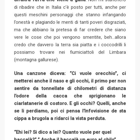
di ribadire che in Italia c’è posto per tutti, anche per
questi meschini personaggi che stanno infangando
l’onestà e plagiando le menti di tanti poveri disgraziati,
ma che abbiano la pretesa di far credere che siano
vere le cose che poi vengono smentite, beh…allora
credo che davvero la terra sia piatta e i coccodrilli li
possiamo trovare nei fiumiciattoli del Limbara
(montagna gallurese).
Una canzone diceva: “Ci vuole orecchio”, ci
metterei anche il naso e gli occhi, il primo per non
sentire da tonnellate di chilometri di distanza
l’odore della cacca che sprigionano le
ciarlatanerie di costoro. E gli occhi? Quelli, anche
se li perdiamo, poi ci pensa l’Infovisione de sta
cippa a brugola a ridarci la vista perduta.
“Ehi lei? Si dico a lei? Quanto vuole per quel
baccalà?” ” Anche il baccalà un euro al chilo”