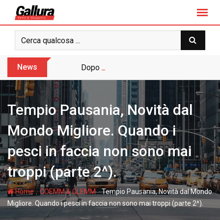
S
k
i
p
t
o
News
Dopo sette anni arriva l’assoluzione pie
c
o
n
Tempio Pausania, Novità dal
t
e
Mondo Migliore. Quando i
n
pesci in faccia non sono mai
t
troppi (parte 2^).
-
-
Home
COEMM & CLEMM
Tempio Pausania, Novità dal Mondo
Migliore. Quando i pesci in faccia non sono mai troppi (parte 2^).