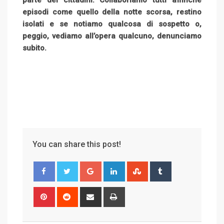
episodi come quello della notte scorsa, restino
isolati e se notiamo qualcosa di sospetto o,
peggio, vediamo all’opera qualcuno, denunciamo
subito.
You can share this post!
G
L
S
T
o
i
t
u
o
n
u
m
P
R
S
P
g
k
m
b
i
e
h
r
l
e
b
l
n
d
a
i