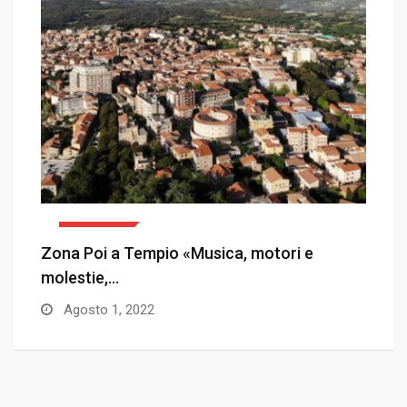
CRONACA
Zona Poi a Tempio «Musica, motori e
«
molestie,…
s
Agosto 1, 2022