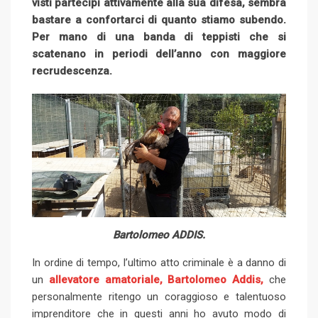
visti partecipi attivamente alla sua difesa, sembra
a
bastare a confortarci di quanto stiamo subendo.
i
Per mano di una banda di teppisti che si
l
scatenano in periodi dell’anno con maggiore
recrudescenza.
Bartolomeo ADDIS.
In ordine di tempo, l’ultimo atto criminale è a danno di
un
allevatore amatoriale, Bartolomeo Addis,
che
personalmente ritengo un coraggioso e talentuoso
imprenditore che in questi anni ho avuto modo di