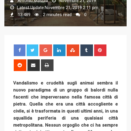
Antonio Masoni
Novembre 21, 2019
Latest Update:Novembre 21, 2019 2:11 pm
13.489
2 minutes read
0
G
L
S
T
P
o
i
t
u
i
o
n
u
m
n
R
S
P
g
k
m
b
t
e
h
r
l
e
b
l
e
d
a
i
Vandalismo e crudeltà sugli animai sembra il
e
d
l
r
r
d
r
n
nuovo paradigma di un gruppo di balordi nulla
+
I
e
e
i
e
t
facenti che imperversano nella famosa città di
n
U
s
t
v
pietra. Quella che era una città accogliente e
p
t
i
civile, si è trasformata in questi ultimi anni, in una
o
a
squallida periferia di una qualsiasi città
n
E
metropolitana. Nessun orgoglio che ci ha sempre
m