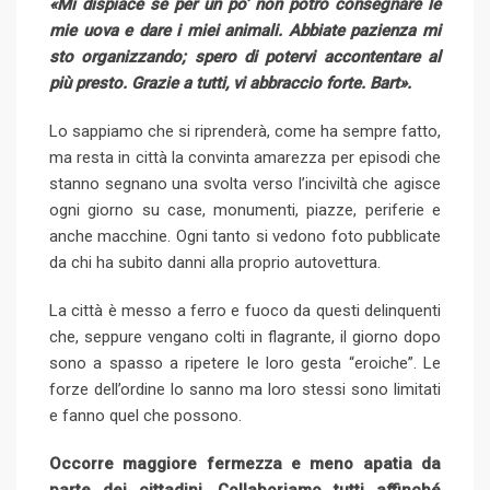
«Mi dispiace se per un po’ non potrò consegnare le
mie uova e dare i miei animali. Abbiate pazienza mi
sto organizzando; spero di potervi accontentare al
più presto. Grazie a tutti, vi abbraccio forte. Bart».
Lo sappiamo che si riprenderà, come ha sempre fatto,
ma resta in città la convinta amarezza per episodi che
stanno segnano una svolta verso l’inciviltà che agisce
ogni giorno su case, monumenti, piazze, periferie e
anche macchine. Ogni tanto si vedono foto pubblicate
da chi ha subito danni alla proprio autovettura.
La città è messo a ferro e fuoco da questi delinquenti
che, seppure vengano colti in flagrante, il giorno dopo
sono a spasso a ripetere le loro gesta “eroiche”. Le
forze dell’ordine lo sanno ma loro stessi sono limitati
e fanno quel che possono.
Occorre maggiore fermezza e meno apatia da
parte dei cittadini. Collaboriamo tutti affinché