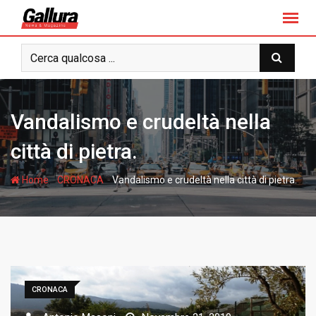
S
k
i
p
t
o
c
Vandalismo e crudeltà nella
o
n
città di pietra.
t
e
-
-
Home
CRONACA
Vandalismo e crudeltà nella città di pietra.
n
t
CRONACA