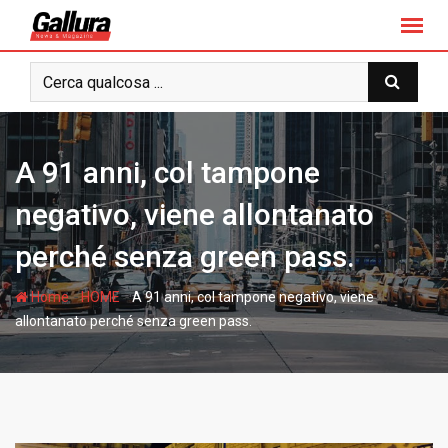
S
k
i
p
t
o
c
A 91 anni, col tampone
o
n
negativo, viene allontanato
t
perché senza green pass.
e
n
-
-
Home
HOME
A 91 anni, col tampone negativo, viene
t
allontanato perché senza green pass.