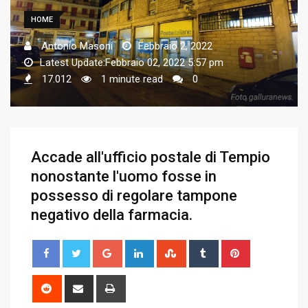
HOME
Antonio Masoni
Febbraio 2, 2022
Latest Update:Febbraio 02, 2022 5:57 pm
17.012
1 minute read
0
Accade all'ufficio postale di Tempio
nonostante l'uomo fosse in
possesso di regolare tampone
negativo della farmacia.
G
L
S
T
P
o
i
t
u
i
o
n
u
m
n
R
S
P
g
k
m
b
t
e
h
r