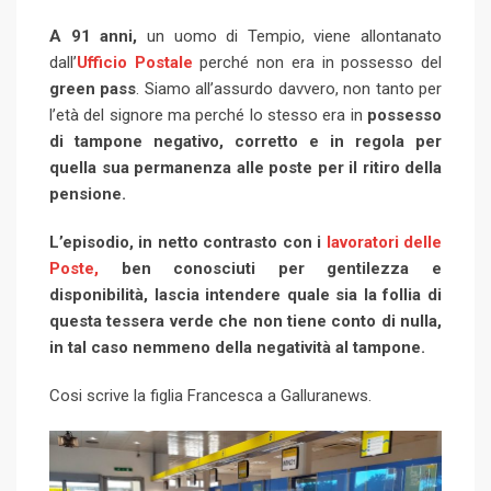
l
e
b
l
e
d
a
i
A 91 anni,
un uomo di Tempio, viene allontanato
e
d
l
r
r
d
r
n
dall’
Ufficio Postale
+
perché non era in possesso del
I
e
e
i
e
t
green pass
. Siamo all’assurdo davvero, non tanto per
n
U
s
t
v
l’età del signore ma perché lo stesso era in
p
possesso
t
i
di tampone negativo, corretto e in regola per
o
a
quella sua permanenza alle poste per il ritiro della
n
E
pensione.
m
a
L’episodio, in netto contrasto con i
lavoratori delle
i
Poste,
ben conosciuti per gentilezza e
l
disponibilità, lascia intendere quale sia la follia di
questa tessera verde che non tiene conto di nulla,
in tal caso nemmeno della negatività al tampone.
Cosi scrive la figlia Francesca a Galluranews.