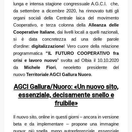
lunga e intensa stagione congressuale A.G.C.I. che,
da settembre a dicembre 2020, ha rinnovato tutti gli
organi sociali della Centrale laica del movimento
Cooperativo, e terza colonna della
Alleanza delle
Cooperative Italiane
, dai livelli locali a quelli nazionali,
si è data concretezza ad una delle parole
d’ordine:
digitalizzazione
! Vero cuore della relazione
programmatica
“IL FUTURO COOPERATIVO fra
crisi e lavoro nuovo
” svolta ad Olbia il 10.10.2020
da
Michele Fiori
, neoeletto presidente del
nuovo
Territoriale AGCI Gallura Nuoro
.
AGCI Gallura/Nuoro: «Un nuovo sito,
essenziale, decisamente snello e
fruibile»
Il nuovo sito, online in questi giorni – ancora in versione
beta e da implementare – propone una immagine
nuova: più snella, meno autoreferenziale, essenziale