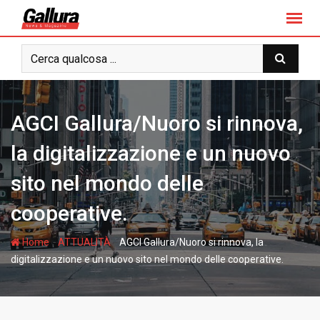
S
k
i
p
t
o
c
AGCI Gallura/Nuoro si rinnova,
o
n
la digitalizzazione e un nuovo
t
sito nel mondo delle
e
n
cooperative.
t
-
-
Home
ATTUALITÀ
AGCI Gallura/Nuoro si rinnova, la
digitalizzazione e un nuovo sito nel mondo delle cooperative.