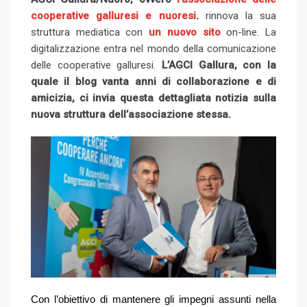
d
r
n
cooperative galluresi e nuoresi
+
I
e
.
rinnova la sua
e
i
e
t
struttura mediatica con
un nuovo sito
n
U
on-line. La
s
t
v
digitalizzazione entra nel mondo della comunicazione
p
t
i
delle cooperative galluresi.
L’AGCI Gallura, con la
o
a
quale il blog vanta anni di collaborazione e di
n
E
amicizia, ci invia questa dettagliata notizia sulla
m
nuova struttura dell’associazione stessa.
a
i
l
Con l’obiettivo di mantenere gli impegni assunti nella