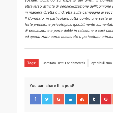
sociale, vigilando sul rispetto dei diritti. Il Comi
attraverso attività di sensibilizzazione dell’opinione 
in maniera diretta o indiretta sulla campagna di vacc
Il Comitato, in particolare, lotta contro una sorta d
forte pressione psicologica, ignobilmente alimentata 
di precauzione e porre dubbi in relazione a casi clinic
ed apostrofato come scellerato o pericoloso crimina
Tags:
Comitato Diritti Fondamentali
cyberbullismo
You can share this post!
G
L
S
T
o
i
t
u
i
Facebook
Twitter
o
n
u
m
n