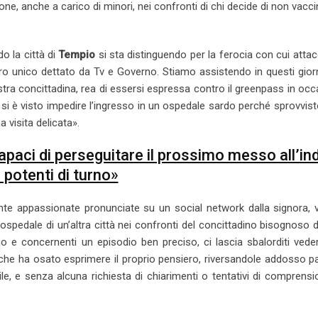
one, anche a carico di minori, nei confronti di chi decide di non vacci
o la città di
Tempio
si sta distinguendo per la ferocia con cui attac
iero unico dettato da Tv e Governo. Stiamo assistendo in questi gior
ostra concittadina, rea di essersi espressa contro il greenpass in oc
si è visto impedire l’ingresso in un ospedale sardo perché sprovvist
visita delicata».
aci di perseguitare il prossimo messo all’in
 potenti di turno»
nte appassionate pronunciate su un social network dalla signora, 
pedale di un’altra città nei confronti del concittadino bisognoso d
no e concernenti un episodio ben preciso, ci lascia sbalorditi ved
 che ha osato esprimere il proprio pensiero, riversandole addosso p
e, e senza alcuna richiesta di chiarimenti o tentativi di comprens