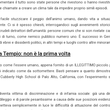
omentare il tutto sono state persone che rivestono o hanno rivestit
e chiamate a creare un clima tale da impedire proprio simili episodi.
acile stuzzicare il peggio dell’animo umano, dando vita a situaz
te. Ci si è spesso chiesti, interrogandoci sugli avvenimenti storic
rudeli detrattori dell’umanità: persone comuni che si son rivelate ca
nti di turno, come nemico pubblico numero uno. È successo in Ger
 ebrei e dissidenti politici, in altri tempi e luoghi contro altre minora
 Tempio: non è la prima volta
ato come l’essere umano, appena fornito di un ILLEGITTIMO piccolo
hi indicato come da sottomettere. Basti pensare a quanto dimostra
Cubberly High School di Palo Alto, California, con l’esperimento 
venta vittima di discriminazione e di infamia sociale: già una dir
dileggio e di parole pesantissime a causa delle sue posizioni evidenz
etteva semplicemente in luce le difficoltà di attuazione del contro