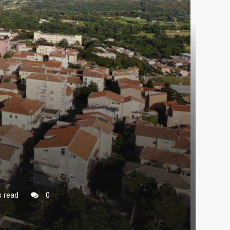
 read
0