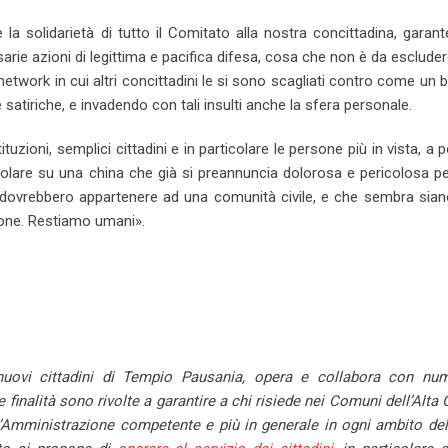
a solidarietà di tutto il Comitato alla nostra concittadina, garan
ie azioni di legittima e pacifica difesa, cosa che non è da esclude
network in cui altri concittadini le si sono scagliati contro come un 
 satiriche, e invadendo con tali insulti anche la sfera personale.
ituzioni, semplici cittadini e in particolare le persone più in vista, a p
lare su una china che già si preannuncia dolorosa e pericolosa per
 che dovrebbero appartenere ad una comunità civile, e che sembra sian
tione. Restiamo umani».
i nuovi cittadini di Tempio Pausania, opera e collabora con nu
e finalità sono rivolte a garantire a chi risiede nei Comuni dell’Alta 
 l’Amministrazione competente e più in generale in ogni ambito del