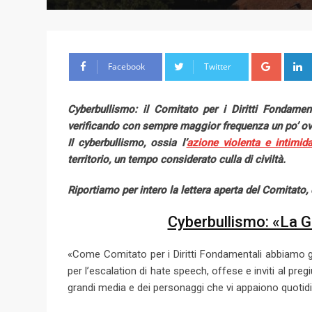
G
Facebook
Twitter
o
o
Cyberbullismo: il Comitato per i Diritti Fondament
g
verificando con sempre maggior frequenza un po’ o
l
Il cyberbullismo, ossia l’
azione violenta e intimid
e
territorio, un tempo considerato culla di civiltà.
+
Riportiamo per intero la lettera aperta del Comitato
Cyberbullismo: «La 
«Come Comitato per i Diritti Fondamentali abbiamo g
per l’escalation di hate speech, offese e inviti al pr
grandi media e dei personaggi che vi appaiono quotidi