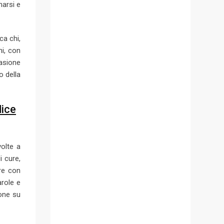
narsi e
ca chi,
ni, con
casione
o della
dice
volte a
i cure,
ere con
arole e
ione su