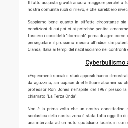
Il fatto acquista gravità ancora maggiore perché a f
nostra comunità ruoli di rilievo, e che sarebbero invec
Sappiamo bene quanto in siffatte circostanze sia f
condizioni di cui poi ci si potrebbe pentire amaramen
fossero i cosiddetti “dormienti” prima di agire come c
perseguitare il prossimo messo all’indice dai pote
Olanda, Italia ai tempi del nazifascismo nei confronti di
Cyberbullismo a
«Esperimenti sociali e studi appositi hanno dimostr
da aguzzino, sia capace di effettuare abomini su c
professor Ron Jones nell’aprile del 1967 presso la 
chiamato “La Terza Onda”.
Non è la prima volta che un nostro concittadino di
scolastica della nostra zona è stata fatta oggetto di 
una intervista ad un noto quotidiano locale, in cui m