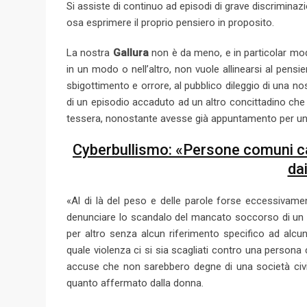
Si assiste di continuo ad episodi di grave discriminazi
osa esprimere il proprio pensiero in proposito.
La nostra
Gallura
non è da meno, e in particolar mod
in un modo o nell’altro, non vuole allinearsi al pens
sbigottimento e orrore, al pubblico dileggio di una n
di un episodio accaduto ad un altro concittadino che 
tessera, nonostante avesse già appuntamento per una 
Cyberbullismo: «Persone comuni cap
dai
«Al di là del peso e delle parole forse eccessivame
denunciare lo scandalo del mancato soccorso di un os
per altro senza alcun riferimento specifico ad alcu
quale violenza ci si sia scagliati contro una persona
accuse che non sarebbero degne di una società civil
quanto affermato dalla donna.