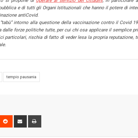
tato si propone di
operare al servizio dei cittadini
, in particolare
pubblica e di tutti gli Organi Istituzionali che hanno il potere di inte
inazione antiCovid.
i “tabù” intorno alla questione della vaccinazione contro il Covid 1
dalle forze politiche tutte, per cui chi osa applicare il semplice pr
i particolari, rischia di fatto di veder lesa la propria reputazione, t
le.
tempio pausania
P
R
S
P
e
h
r
d
a
i