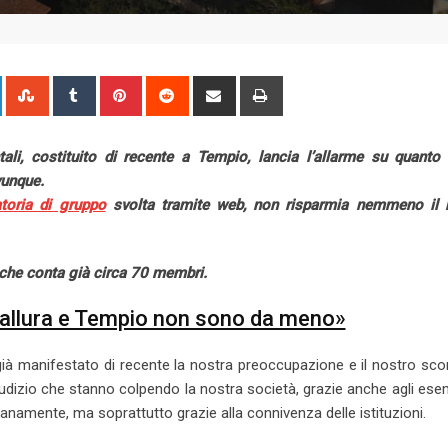
L
S
T
P
R
S
P
i
t
u
i
e
h
r
n
u
m
n
d
a
i
ali, costituito di recente a Tempio, lancia l’allarme su quanto 
k
m
b
t
d
r
n
vunque.
e
b
l
e
i
e
t
atoria di gruppo
svolta tramite web, non risparmia nemmeno il 
d
l
r
r
t
v
I
e
e
i
n
U
s
a
, che conta già circa 70 membri.
p
t
E
o
m
Gallura e Tempio non sono da meno»
n
a
i
ià manifestato di recente la nostra preoccupazione e il nostro sc
l
egiudizio che stanno colpendo la nostra società, grazie anche agli ese
anamente, ma soprattutto grazie alla connivenza delle istituzioni.