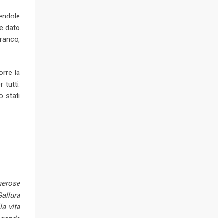
tendole
re dato
branco,
orre la
 tutti.
o stati
merose
Gallura
la vita