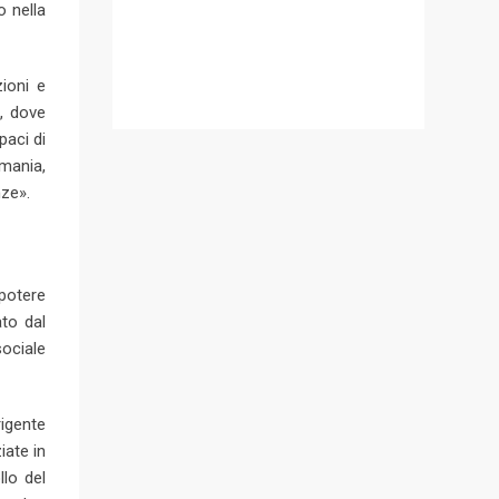
o nella
ioni e
i, dove
paci di
mania,
nze».
 potere
to dal
sociale
igente
iate in
llo del