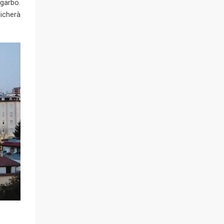
garbo.
licherà