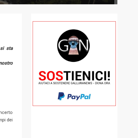
si sta
nostro
oncerto
mpi dei