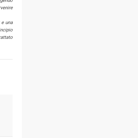
 agendo
rvenire
9 e una
incipio
rattato