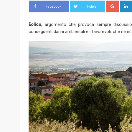
G
Facebook
Twitter
o
o
Eolico,
argomento che provoca sempre discussioni 
g
conseguenti danni ambientali e i favorevoli, che ne i
l
e
+