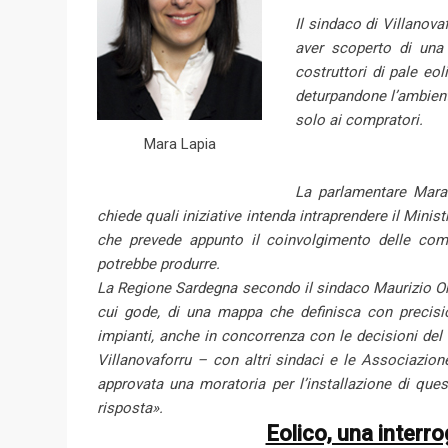
Il sindaco di Villanov
aver scoperto di una t
costruttori di pale eol
deturpandone l’ambient
solo ai compratori.
Mara Lapia
La parlamentare Mara 
chiede quali iniziative intenda intraprendere il Minis
che prevede appunto il coinvolgimento delle comu
potrebbe produrre.
La Regione Sardegna secondo il sindaco Maurizio Onni
cui gode, di una mappa che definisca con precisi
impianti, anche in concorrenza con le decisioni del
Villanovaforru – con altri sindaci e le Associazi
approvata una moratoria per l’installazione di qu
risposta».
Eolico, una interro