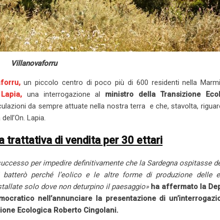
Villanovaforru
forru,
un piccolo centro di poco più di 600 residenti nella Marmil
Lapia,
una interrogazione al
ministro della Transizione Eco
ulazioni da sempre attuate nella nostra terra e che, stavolta, riguar
dell’On. Lapia.
 trattativa di vendita per 30 ettari
uccesso per impedire definitivamente che la Sardegna ospitasse de
i batterò perché l’eolico e le altre forme di produzione delle e
nstallate solo dove non deturpino il paesaggio»
ha affermato la De
ocratico nell’annunciare la presentazione di un’interrogazi
zione Ecologica Roberto Cingolani.