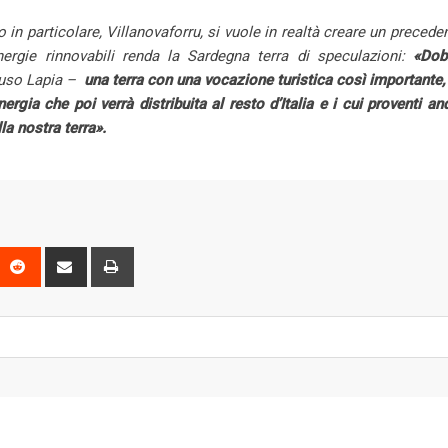
 in particolare, Villanovaforru, si vuole in realtà creare un precede
nergie rinnovabili renda la Sardegna terra di speculazioni:
«Dob
uso Lapia –
una terra con una vocazione turistica così importante
ergia che poi verrà distribuita al resto d’Italia e i cui proventi a
a nostra terra».
P
R
S
P
e
h
r
d
a
i
d
r
n
i
e
t
t
v
i
a