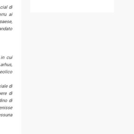
cial di
orru ai
 paese,
andato
in cui
Aarhus,
eolico
iale di
ere di
dino di
enisse
essuna