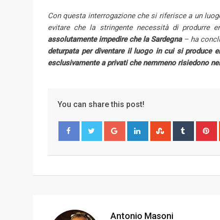
Con questa interrogazione che si riferisce a un luogo
evitare che la stringente necessità di produrre e
assolutamente impedire che la Sardegna
– ha concl
deturpata per diventare il luogo in cui si produce en
esclusivamente a privati che nemmeno risiedono nell
You can share this post!
G
L
S
T
o
i
t
u
i
Facebook
Twitter
o
n
u
m
n
g
k
m
b
t
l
e
b
l
e
e
d
l
r
r
+
I
e
e
n
U
s
Antonio Masoni