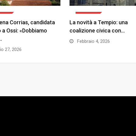
TICA
POLITICA
na Corrias, candidata
La novità a Tempio: una
 a Ossi: «Dobbiamo
coalizione civica con…
…
Febbraio 4, 2026
o 27, 2026