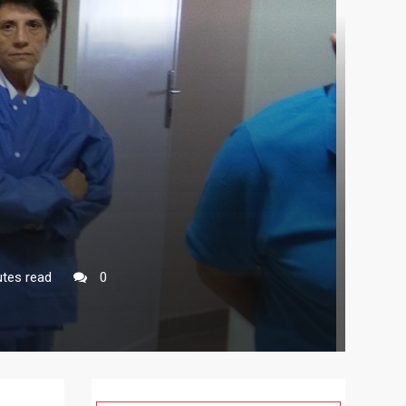
tes read
0