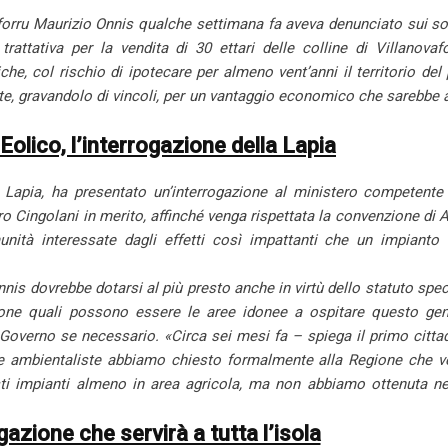
aforru Maurizio Onnis qualche settimana fa aveva denunciato sui so
rattativa per la vendita di 30 ettari delle colline di Villanovaf
iche, col rischio di ipotecare per almeno vent’anni il territorio del
e, gravandolo di vincoli, per un vantaggio economico che sarebbe 
Eolico, l’interrogazione della Lapia
Lapia, ha presentato un’interrogazione al ministero competente 
tro Cingolani in merito, affinché venga rispettata la convenzione di 
nità interessate dagli effetti così impattanti che un impianto 
s dovrebbe dotarsi al più presto anche in virtù dello statuto spec
one quali possono essere le aree idonee a ospitare questo gen
 Governo se necessario. «Circa sei mesi fa – spiega il primo citta
one ambientaliste abbiamo chiesto formalmente alla Regione che v
esti impianti almeno in area agricola, ma non abbiamo ottenuta n
gazione che servirà a tutta l’isola