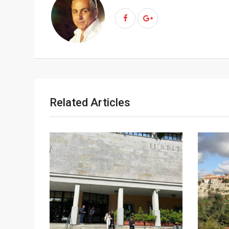
p
t
o
n
Related Articles