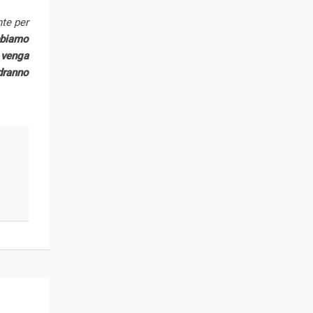
nte per
biamo
, venga
ndranno