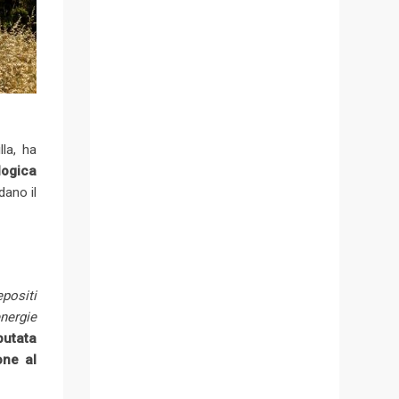
la, ha
logica
dano il
positi
nergie
putata
one al