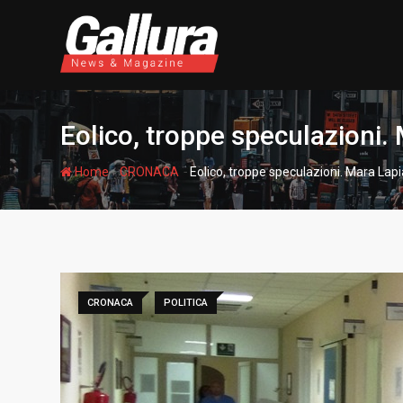
S
k
i
p
t
o
Eolico, troppe speculazioni. 
c
o
-
-
Home
CRONACA
Eolico, troppe speculazioni. Mara Lapia
n
t
e
n
t
CRONACA
POLITICA