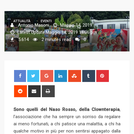
ATTUALITÀ
EVENTI
Antonio Masoni
Maggio 14, 2019
Latest Update:Maggio 14, 2019 11:06 pm
5.614
2 minutes read
0
G
L
S
T
P
o
i
t
u
i
o
n
u
m
n
R
S
P
g
k
m
b
t
e
h
r
l
e
b
l
e
d
a
i
Sono quelli del Naso Rosso,
e
d
della Clownterapia
l
r
r
,
d
r
n
l’associazione che ha sempre un sorriso da regalare
+
I
e
e
i
e
t
ai meno fortunati, a chi patisce una malattia, a chi ha
n
U
s
t
v
qualche motivo in più per non sentirsi appagato dalla
p
t
i