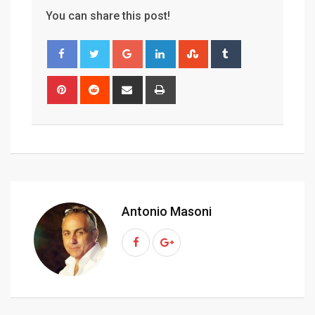
You can share this post!
G
L
S
T
o
i
t
u
o
n
u
m
P
R
S
P
g
k
m
b
i
e
h
r
l
e
b
l
n
d
a
i
e
d
l
r
t
d
r
n
+
I
e
e
i
e
t
n
U
r
t
v
p
e
i
o
s
a
Antonio Masoni
n
t
E
m
a
i
l