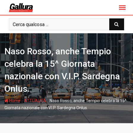
S
k
i
p
t
o
c
Naso Rosso, anche Tempio
o
n
celebra la 15^ Giornata
t
nazionale con V.I.P. Sardegna
e
n
Onlus.
t
-
-
Home
ATTUALITÀ
Naso Rosso, anche Tempio celebra la 15^
Giornata nazionale con V.I.P. Sardegna Onlus.