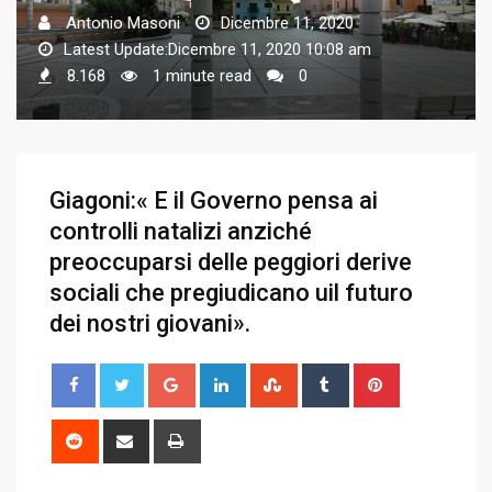
Antonio Masoni
Dicembre 11, 2020
Latest Update:Dicembre 11, 2020 10:08 am
8.168
1 minute read
0
Giagoni:« E il Governo pensa ai
controlli natalizi anziché
preoccuparsi delle peggiori derive
sociali che pregiudicano uil futuro
dei nostri giovani».
G
L
S
T
P
o
i
t
u
i
o
n
u
m
n
R
S
P
g
k
m
b
t
e
h
r
l
e
b
l
e
d
a
i