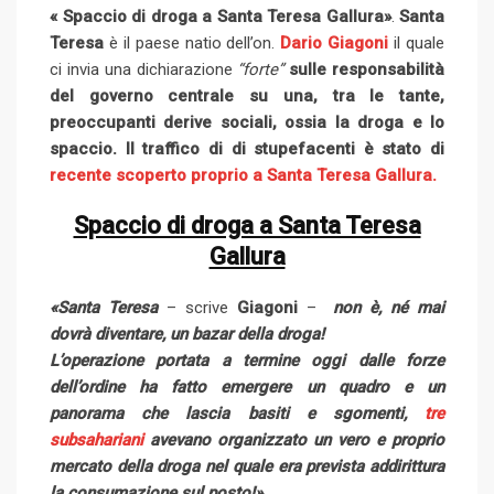
« Spaccio di droga a Santa Teresa Gallura»
e
d
l
r
.
r
Santa
d
r
n
Teresa
è il paese natio dell’on.
+
I
Dario Giagoni
e
il quale
e
i
e
t
ci invia una dichiarazione
“forte”
n
sulle responsabilità
U
s
t
v
del governo centrale su una, tra le tante,
p
t
i
preoccupanti derive sociali, ossia la droga e lo
o
a
spaccio. Il traffico di di stupefacenti è stato di
n
E
recente scoperto proprio a Santa Teresa Gallura.
m
a
Spaccio di droga a Santa Teresa
i
Gallura
l
«Santa Teresa
– scrive
Giagoni
–
non è, né mai
dovrà diventare, un bazar della droga!
L’operazione portata a termine oggi dalle forze
dell’ordine ha fatto emergere un quadro e un
panorama che lascia basiti e sgomenti,
tre
subsahariani
avevano organizzato un vero e proprio
mercato della droga nel quale era prevista addirittura
la consumazione sul posto!».