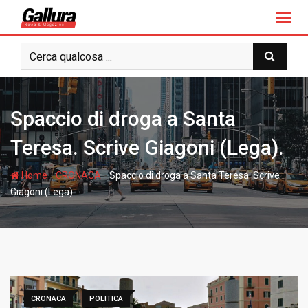
S
k
i
p
t
o
c
Spaccio di droga a Santa
o
n
Teresa. Scrive Giagoni (Lega).
t
e
-
-
Home
CRONACA
Spaccio di droga a Santa Teresa. Scrive
n
Giagoni (Lega).
t
CRONACA
POLITICA