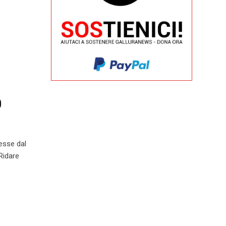
0
esse dal
Ridare