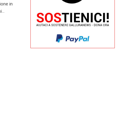
ione in
si…