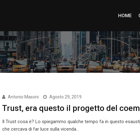
HOME
Antonio Masoni
Agosto 29, 2019
Trust, era questo il progetto del coe
Il Trust cosa è? Lo spiegammo qualche tempo fa in questo esausti
che cercava di far luce sulla vicenda…