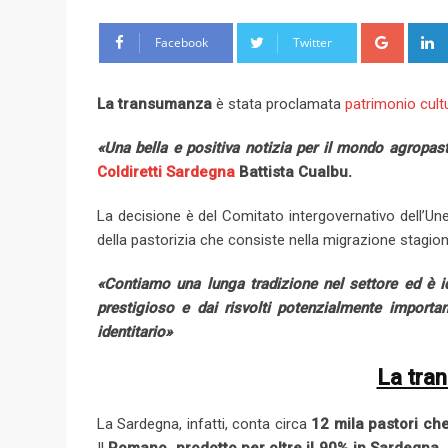
G
Facebook
Twitter
o
o
La transumanza
è stata proclamata
patrimonio cult
g
l
«Una bella e positiva notizia per il mondo agropast
e
Coldiretti Sardegna
Battista Cualbu.
+
La decisione è del Comitato intergovernativo dell’Une
della pastorizia che consiste nella migrazione stagion
«Contiamo una lunga tradizione nel settore ed è 
prestigioso e dai risvolti potenzialmente importan
identitario»
La tra
La Sardegna, infatti, conta circa
12 mila pastori
che