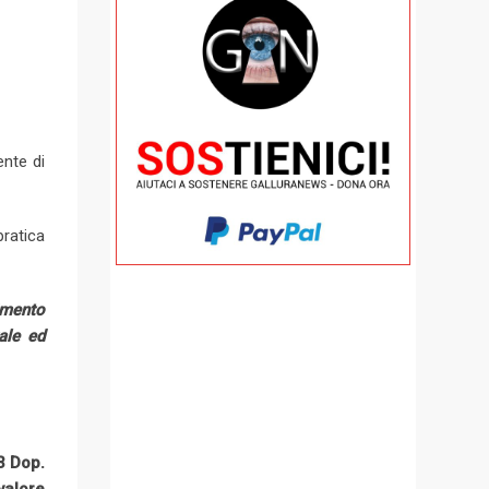
nte di
pratica
imento
ale ed
3 Dop.