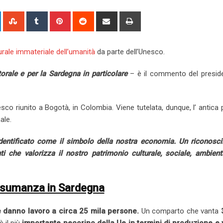
L
S
T
P
R
S
P
i
t
u
i
e
h
r
n
u
m
n
d
a
i
urale immateriale dell’umanità
da parte dell’Unesco.
k
m
b
t
d
r
n
e
b
l
e
i
e
t
orale e per la Sardegna in particolare
– è il commento del preside
d
l
r
r
t
v
I
e
e
i
n
U
s
a
sco riunito a Bogotà, in Colombia. Viene tutelata, dunque, l’ antica 
p
t
E
ale.
o
m
n
a
identificato come il simbolo della nostra economia. Un riconosc
i
ti che valorizza il nostro patrimonio culturale, sociale, ambient
l
nsumanza in Sardegna
 danno lavoro a circa 25 mila persone.
Un comparto che vanta