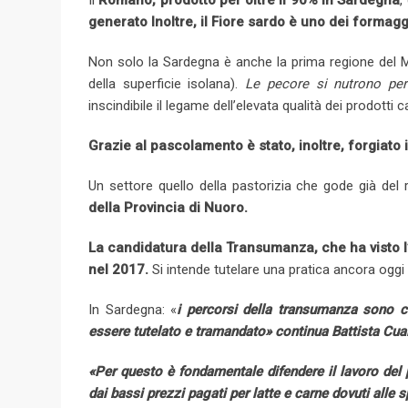
Il
Romano, prodotto per oltre il 90% in Sardegna
,
generato Inoltre,
il Fiore sardo è uno dei formagg
Non solo la Sardegna è anche la prima regione del Med
della superficie isolana).
Le pecore si nutrono per
inscindibile il legame dell’elevata qualità dei prodotti
Grazie al pascolamento è stato, inoltre, forgiato 
Un settore quello della pastorizia che gode già d
della Provincia di Nuoro.
La candidatura della Transumanza, che ha visto l’
nel 2017.
Si intende tutelare una pratica ancora oggi d
In Sardegna: «
i percorsi della transumanza sono cu
essere tutelato e tramandato» continua Battista Cua
«Per questo è fondamentale difendere il lavoro del
dai bassi prezzi pagati per latte e carne dovuti alle 