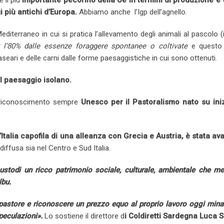
 è il più
importante pecorino della Ue in termini di produzione e 
i più antichi d’Europa.
Abbiamo anche l’Igp dell’agnello.
iterraneo in cui si pratica l’allevamento degli animali al pascolo (
 l’80% dalle essenze foraggere spontanee o coltivate
e questo
 caseari e delle carni dalle forme paesaggistiche in cui sono ottenuti.
il paesaggio isolano.
el riconoscimento sempre
Unesco per il Pastoralismo nato su iniz
Italia capofila di una alleanza con Grecia e Austria, è stata av
iffusa sia nel Centro e Sud Italia.
stodi un ricco patrimonio sociale, culturale, ambientale che mer
lbu.
 pastore e riconoscere un prezzo equo al proprio lavoro oggi mina
speculazioni».
Lo sostiene il direttore d
i Coldiretti Sardegna Luca 