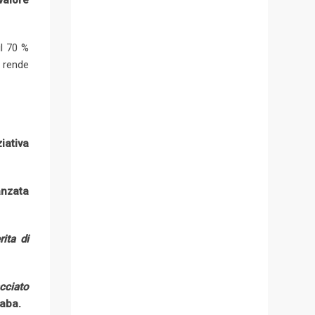
valore
il 70 %
 rende
iativa
anzata
ita di
cciato
Saba.