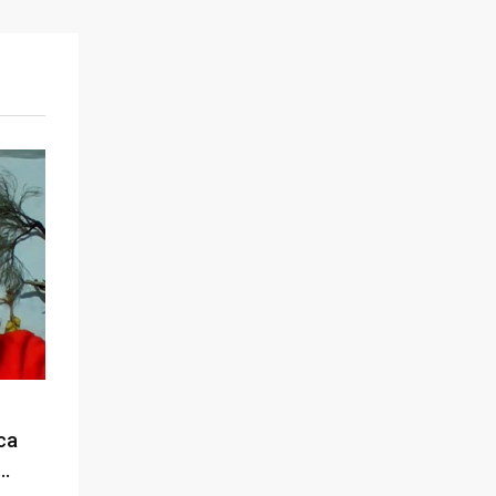
ca
a…