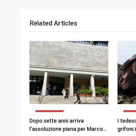
Related Articles
ATTUALITÀ
ATTU
Dopo sette anni arriva
I tedes
l’assoluzione piena per Marco…
grifoni