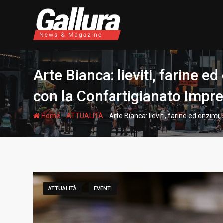
S
k
i
p
t
o
Arte Bianca: lieviti, farine e
c
o
con la Confartigianato Impre
n
t
-
-
Home
ATTUALITÀ
Arte Bianca: lieviti, farine ed enzimi
e
n
t
ATTUALITÀ
EVENTI