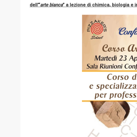
dell’“
arte bianca
” a lezione di chimica, biologia e
l
e
+