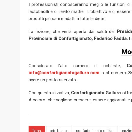
I professionisti conosceranno meglio le funzioni di z
lactobacilli e di lievito madre. L’obiettivo è di esser
prodotti più sani e adatti a tutte le diete.
La lezione, che verrà aperta dai saluti del
Presid
Provinciale di Confartigianato, Federico Fadda.
La
Mod
Considerato l’alto numero di richieste,
Con
info@confartigianatogallura.com
o al numero
3
avere un posto riservato.
Con questa iniziativa,
Confartigianato Gallura
offri
A coloro che vogliono crescere, essere aggiornati e p
Tags:
arte bianca
confartigianato gallura
enzim