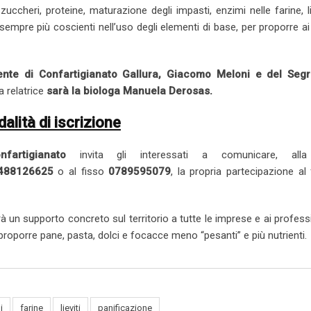
uccheri, proteine, maturazione degli impasti, enzimi nelle farine, li
e sempre più coscienti nell’uso degli elementi di base, per proporre ai 
ente di Confartigianato Gallura, Giacomo Meloni e del Segr
 relatrice
sarà la biologa Manuela Derosas.
alità di iscrizione
fartigianato
invita gli interessati a comunicare, all
488126625
o al fisso
0789595079
, la propria partecipazione al 
rà un supporto concreto sul territorio a tutte le imprese e ai professi
roporre pane, pasta, dolci e focacce meno “pesanti” e più nutrienti.
i
farine
lieviti
panificazione