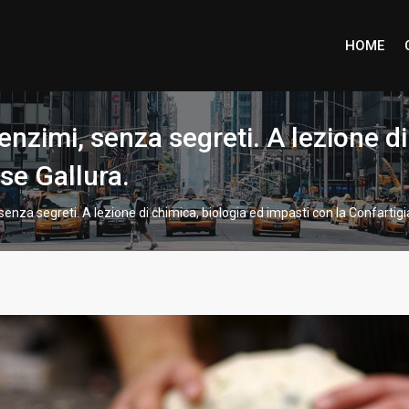
HOME
d enzimi, senza segreti. A lezione d
se Gallura.
, senza segreti. A lezione di chimica, biologia ed impasti con la Confarti