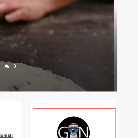
0
onisti