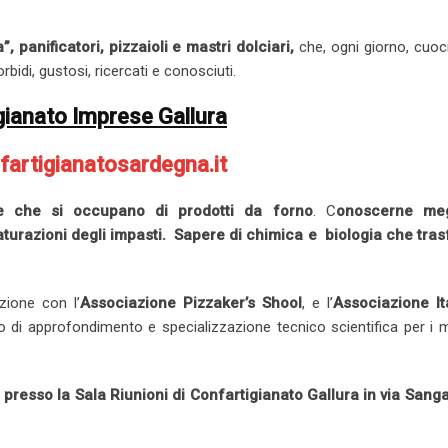
a”,
panificatori, pizzaioli e mastri dolciari,
che, ogni giorno, cuoc
rbidi, gustosi, ricercati e conosciuti.
gianato Imprese Gallura
artigianatosardegna.it
ive che si occupano di prodotti da forno
. C
onoscerne meg
urazioni degli impasti. Sapere di chimica e biologia che tra
azione con l’
Associazione Pizzaker’s Shool
, e l’
Associazione It
 di approfondimento e specializzazione tecnico scientifica per i 
 presso la Sala Riunioni di Confartigianato Gallura in via Sanga