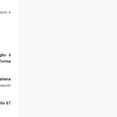
iono e
lio il
sforma
aliana
maestri
llo 67