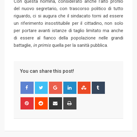
Con questa nomina, considerato anche l’alto profilo
del nuovo segretario, con trascorso politico di tutto
riguardo, ci si augura che il sindacato torni ad essere
un riferimento insostituibile per il cittadino, non solo
per portare avanti istanze di taglio limitato ma anche
di essere al fianco della popolazione nelle grandi
battaglie,
in primis
quella per la sanità pubblica.
You can share this post!
G
L
S
T
o
i
t
u
o
n
u
m
P
R
S
P
g
k
m
b
i
e
h
r
l
e
b
l
n
d
a
i
e
d
l
r
t
d
r
n
+
I
e
e
i
e
t
n
U