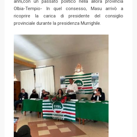
anni,con un passato politico nella allora provincia
o
a
Olbia-Tempio- In quel consesso, Masu arrivò a
n
E
ricoprire la carica di presidente del consiglio
m
provinciale durante la presidenza Murrighile.
a
i
l