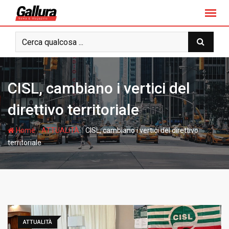
S
k
i
p
t
o
c
CISL, cambiano i vertici del
o
n
direttivo territoriale
t
e
-
-
Home
ATTUALITÀ
CISL, cambiano i vertici del direttivo
n
territoriale
t
ATTUALITÀ