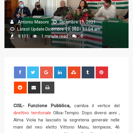
Antonio Masoni
Dicembre 19, 2021
Latest Update:Dicembre 19, 2021 11:04 am
9.111
1 minute read
0
G
L
S
T
P
o
i
t
u
i
o
n
u
m
n
R
S
P
g
k
m
b
t
e
h
r
l
e
b
l
e
d
a
i
CISL- Funzione Pubblica,
e
d
cambia il vertice del
l
r
r
d
r
n
direttivo territoriale
Olbia-Tempio. Dopo diversi anni ,
+
I
e
e
i
e
t
Alma Viola ha lasciato la segreteria generale nelle
n
U
s
t
v
mani del neo eletto Vittorio Masu, tempiese, 46
p
t
i