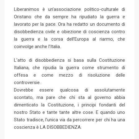
o
a
Liberanimos è un’associazione politico-culturale di
n
E
Oristano che da sempre ha ripudiato la guerra e
m
lavorato per la pace. Ora ha redatto un documento di
a
disobbedienza civile e obiezione di coscienza contro
i
la guerra e la corsa dell’Europa al riarmo, che
l
coinvolge anche l’Italia.
L’atto di disobbedienza si basa sulla Costituzione
Italiana, che ripudia la guerra come strumento di
offesa e come mezzo di risoluzione delle
controversie.
Dovrebbe essere qualcosa di assolutamente
scontato, ma pare che chi sta al governo abbia
dimenticato la Costituzione, i principi fondanti del
nostro Stato e tante tante altre cose. E quando uno
Stato tradisce, l’unica via da percorrere per chi ha una
coscienza è LA DISOBBEDIENZA.