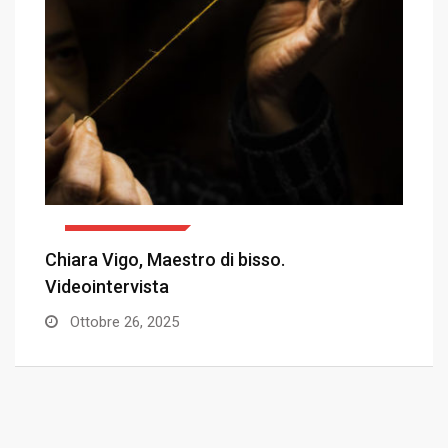
ARTE E CULTURA
:
Chiara Vigo, Maestro di bisso.
E
Videointervista
s
Ottobre 26, 2025