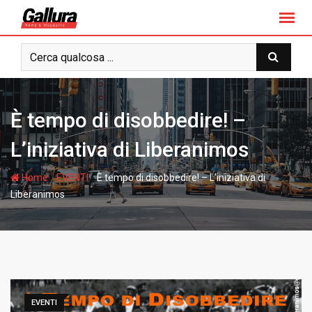
S
k
i
p
t
o
c
È tempo di disobbedire! –
o
n
L’iniziativa di Liberanimos
t
e
-
-
Home
EVENTI
È tempo di disobbedire! – L’iniziativa di
n
Liberanimos
t
EVENTI