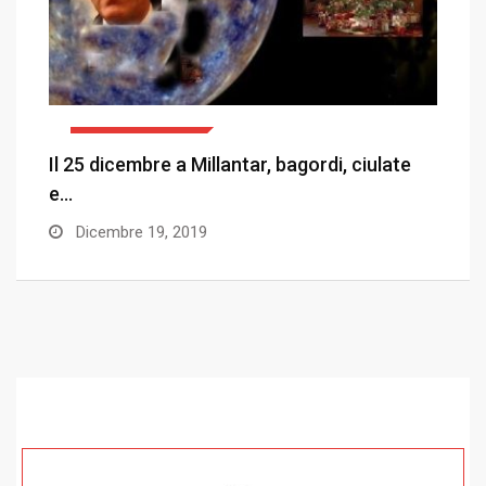
COEMM & CLEMM
la
Il 25 dicembre a Millantar, bagordi, ciulate
D
e…
Dicembre 19, 2019