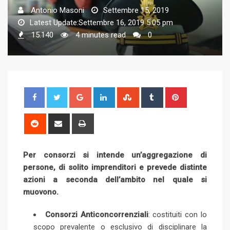
Antonio Masoni
Settembre 15, 2019
Latest Update:Settembre 16, 2019 5:05 pm
15.140
4 minutes read
0
G
L
S
T
P
o
i
t
u
i
o
n
u
m
n
R
S
P
g
k
m
b
t
e
h
r
l
e
b
l
e
d
a
i
Per consorzi si intende un’aggregazione di
e
d
l
r
r
d
r
n
persone, di solito imprenditori e prevede distinte
+
I
e
e
i
e
t
azioni a seconda dell’ambito nel quale si
n
U
s
t
v
muovono.
p
t
i
o
a
Consorzi Anticoncorrenziali
: costituiti con lo
n
E
scopo prevalente o esclusivo di disciplinare la