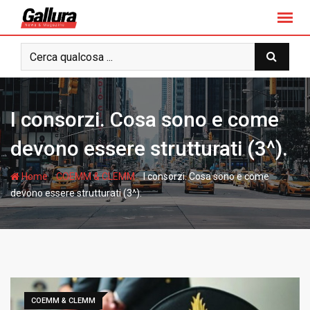
S
k
i
p
t
o
c
I consorzi. Cosa sono e come
o
n
devono essere strutturati (3^).
t
e
-
-
Home
COEMM & CLEMM
I consorzi. Cosa sono e come
n
devono essere strutturati (3^).
t
COEMM & CLEMM