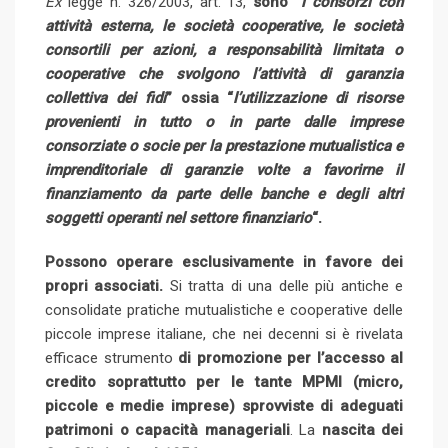
Ex
legge n. 326/2003, art. 13,
sono “
i consorzi con
attività esterna, le società cooperative, le società
consortili per azioni, a responsabilità limitata o
cooperative che svolgono l’attività di garanzia
collettiva dei fidi
” ossia “
l’utilizzazione di risorse
provenienti in tutto o in parte dalle imprese
consorziate o socie per la prestazione mutualistica e
imprenditoriale di garanzie volte a favorirne il
finanziamento da parte delle banche e degli altri
soggetti operanti nel settore finanziario
“.
Possono operare esclusivamente in favore dei
propri associati.
Si tratta di una delle più antiche e
consolidate pratiche mutualistiche e cooperative delle
piccole imprese italiane, che nei decenni si è rivelata
efficace strumento
di promozione per l’accesso al
credito soprattutto per le tante MPMI (micro,
piccole e medie imprese) sprovviste di adeguati
patrimoni o capacità manageriali
. La
nascita dei