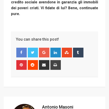
credito sociale avendone in garanzia gli immobili
dei poveri cristi. Vi fidate di lui? Bene, continuate
pure.
You can share this post!
G
L
S
T
o
i
t
u
o
n
u
m
P
R
S
P
g
k
m
b
i
e
h
r
l
e
b
l
n
d
a
i
e
d
l
r
t
d
r
n
+
I
e
e
i
e
t
n
U
r
t
v
p
e
i
o
s
a
Antonio Masoni