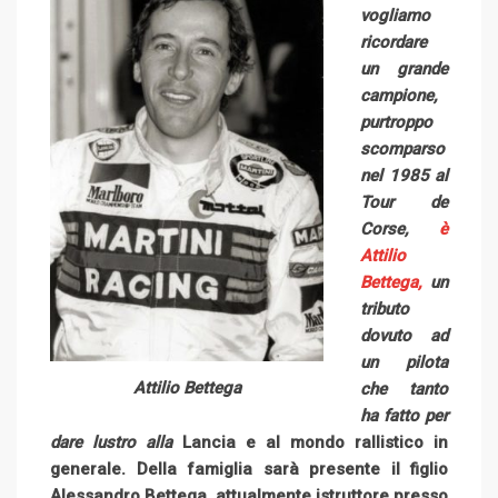
vogliamo
ricordare
un grande
campione,
purtroppo
scomparso
nel 1985 al
Tour de
Corse,
è
Attilio
Bettega,
un
tributo
dovuto ad
un pilota
Attilio Bettega
che tanto
ha fatto per
dare lustro alla
Lancia e al mondo rallistico in
generale. Della famiglia sarà presente il figlio
Alessandro Bettega, attualmente istruttore presso