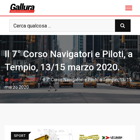
S
k
i
p
t
o
c
Il 7° Corso Navigatori e Piloti, a
o
n
Tempio, 13/15 marzo 2020.
t
e
-
-
Home
SPORT
Il 7° Corso Navigatori e Piloti, a Tempio, 13/15
n
marzo 2020.
t
SPORT