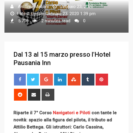
Antonio Masoni
Gennaio 23, 2020
Latest Update:Gennaio 23, 2020 1:39 pm
5.706
2 minutes read
0
Dal 13 al 15 marzo presso l'Hotel
Pausania Inn
G
L
S
T
P
o
i
t
u
i
o
n
u
m
n
R
S
P
g
k
m
b
t
e
h
r
l
e
b
l
e
d
a
i
Riparte il 7° Corso
e
Navigatori e Piloti
d
l
con t
r
ante le
r
d
r
n
novità: spazio alla figura del pilota, il tributo ad
+
I
e
e
i
e
t
Attilio Bettega.
Gli istruttori: Carlo Cassina,
n
U
s
t
v