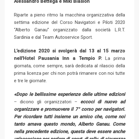
Alessandro Bettega e Miki Biasion
p
t
i
o
a
Riparte a pieno ritmo la macchina organizzativa della
n
E
settima edizione del Corso Navigatori e Piloti 2020
m
“Alberto Ganau” organizzato dalla società L.R.T.
a
Sardinia e dal Team Autoservice Sport.
i
l
L’edizione 2020 si svolgerà dal 13 al 15 marzo
nell’Hotel Pausania Inn a Tempio P.
La prima
giornata, come sempre, sarà dedicata al rilascio della
prima licenza per chi non potrà rimanere con noi tutte
e tre le giornate.
«Dopo le bellissime esperienze delle ultime edizioni
– dicono gli organizzatori –
eccoci di nuovo ad
organizzare e promuovere il 7° corso per navigatori.
Per ricordare tutti insieme un amico che, come noi
tanto amava questo mondo, Alberto Ganau.
Come
nella precedente edizione, questa deve essere anche