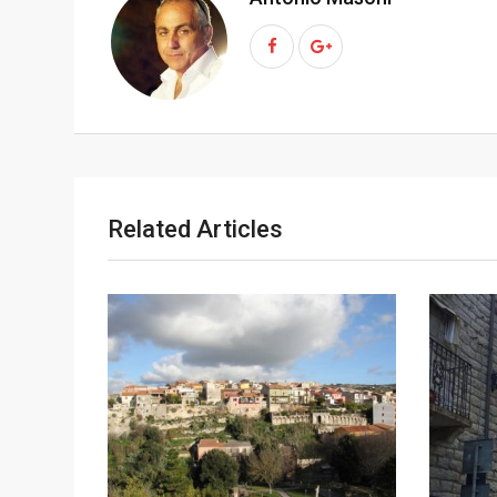
p
t
o
n
Related Articles