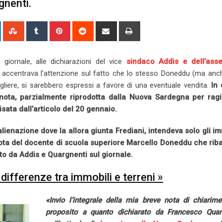
gnenti.
L
S
T
P
R
S
P
i
t
u
i
e
h
r
n
u
m
n
d
a
i
 giornale, alle dichiarazioni del vice
sindaco Addis e dell’ass
k
m
b
t
d
r
n
a, accentrava l’attenzione sul fatto che lo stesso Doneddu (ma anch
e
b
l
e
i
e
t
sigliere, si sarebbero espressi a favore di una eventuale vendita.
In 
d
l
r
r
t
v
ota, parzialmente riprodotta dalla Nuova Sardegna per ragi
I
e
e
i
isata dall’articolo del 20 gennaio.
n
U
s
a
p
t
E
’alienazione dove la allora giunta Frediani, intendeva solo gli im
o
m
a nota del docente di scuola superiore Marcello Doneddu che rib
n
a
o da Addis e Quargnenti sul giornale.
i
l
differenze tra immobili e terreni »
«Invio l’integrale della mia breve nota di chiarime
proposito a quanto dichiarato da Francesco Quar