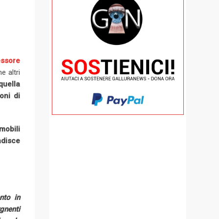
essore
e altri
quella
oni di
mobili
adisce
nto in
gnenti