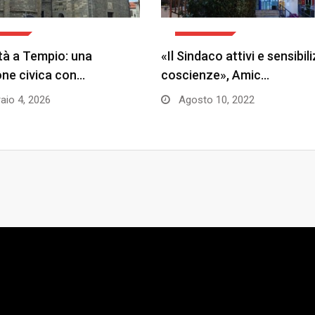
TICA
POLITICA
tà a Tempio: una
«Il Sindaco attivi e sensibili
one civica con…
coscienze», Amic…
aio 4, 2026
Agosto 10, 2022