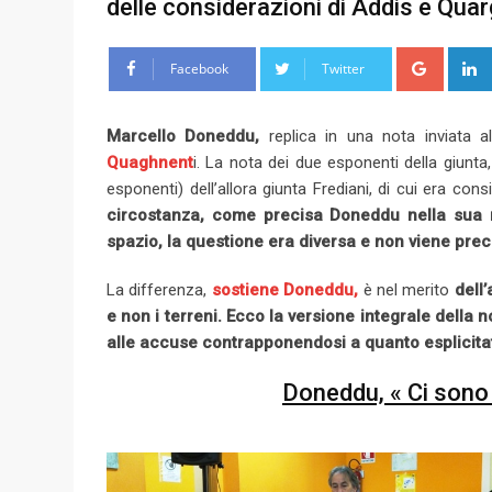
delle considerazioni di Addis e Quar
G
Facebook
Twitter
o
o
Marcello Doneddu,
replica in una nota inviata al
g
Quaghnent
i. La nota dei due esponenti della giunt
l
esponenti) dell’allora giunta Frediani, di cui era con
e
circostanza, come precisa Doneddu nella sua n
+
spazio, la questione era diversa e non viene prec
La differenza,
sostiene Doneddu,
è nel merito
dell
e non i terreni. Ecco la versione integrale dell
alle accuse contrapponendosi a quanto esplicitat
Doneddu, « Ci sono 