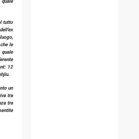
 quale
 tutto
dell’ex
luogo,
 che le
 quale
erente
ant: 12
ghjiu.
anto un
va tra
nza tra
sentite