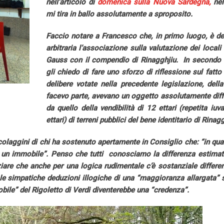
nell’articolo di
domenica sulla Nuova Sardegna,
nel
mi tira in ballo assolutamente a sproposito.
Faccio notare a Francesco che, in primo luogo, è del
arbitraria l’associazione sulla valutazione dei locali 
Gauss con il compendio di Rinagghjiu. In secondo 
gli chiedo di fare uno sforzo di riflessione sul fatto
delibere votate nella precedente legislazione, della
facevo parte, avevano un oggetto assolutamente diff
da quello della vendibilità di 12 ettari (repetita iuv
ettari) di terreni pubblici del bene identitario di Rinag
colaggini di chi ha sostenuto apertamente in Consiglio che: “in qu
 un immobile”. Penso che tutti conosciamo la differenza estimati
iare che anche per una logica rudimentale c’è sostanziale differe
le simpatiche deduzioni illogiche di una “maggioranza allargata” 
obile” del Rigoletto di Verdi diventerebbe una “credenza”.