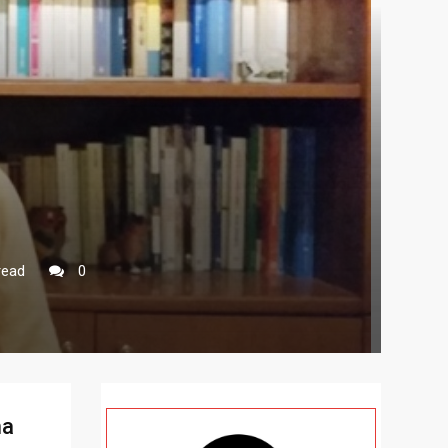
read
0
na