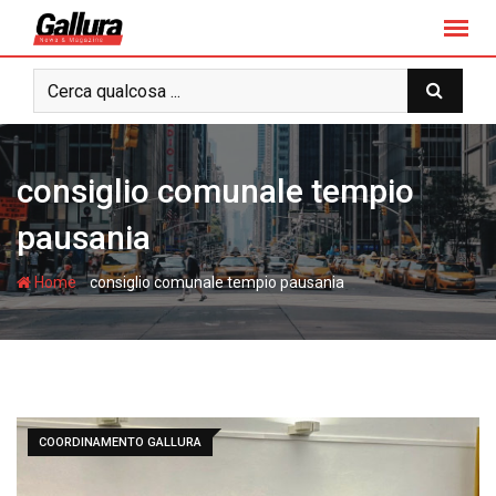
S
k
i
p
t
o
c
consiglio comunale tempio
o
n
pausania
t
e
-
Home
consiglio comunale tempio pausania
n
t
COORDINAMENTO GALLURA