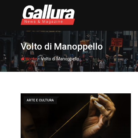
S
k
i
p
t
o
Volto di Manoppello
c
o
-
Home
Volto di Manoppello
n
t
e
n
t
ARTE E CULTURA