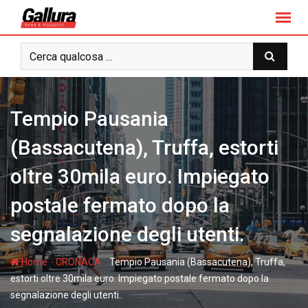
S
k
i
p
t
o
c
Tempio Pausania
o
n
(Bassacutena), Truffa, estorti
t
oltre 30mila euro. Impiegato
e
n
postale fermato dopo la
t
segnalazione degli utenti.
-
-
Home
CRONACA
Tempio Pausania (Bassacutena), Truffa,
estorti oltre 30mila euro. Impiegato postale fermato dopo la
segnalazione degli utenti.