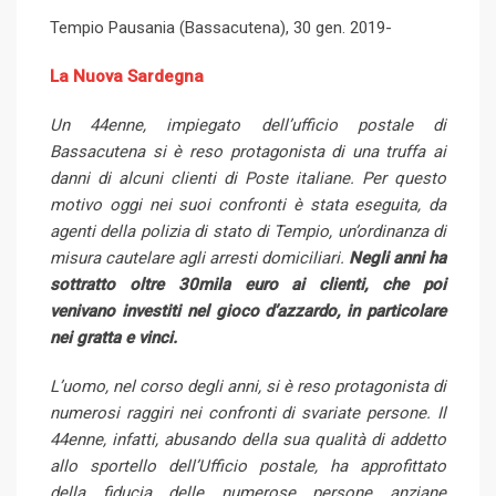
l
e
b
l
e
d
a
i
Tempio Pausania (Bassacutena), 30 gen. 2019-
e
d
l
r
r
d
r
n
+
I
e
e
i
e
t
La Nuova Sardegna
n
U
s
t
v
p
t
i
Un 44enne, impiegato dell’ufficio postale di
o
a
Bassacutena si è reso protagonista di una truffa ai
n
E
danni di alcuni clienti di Poste italiane. Per questo
m
motivo oggi nei suoi confronti è stata eseguita, da
a
agenti della polizia di stato di Tempio, un’ordinanza di
i
misura cautelare agli arresti domiciliari.
Negli anni ha
l
sottratto oltre 30mila euro ai clienti, che poi
venivano investiti nel gioco d’azzardo, in particolare
nei gratta e vinci.
L’uomo, nel corso degli anni, si è reso protagonista di
numerosi raggiri nei confronti di svariate persone. Il
44enne, infatti, abusando della sua qualità di addetto
allo sportello dell’Ufficio postale, ha approfittato
della fiducia delle numerose persone anziane