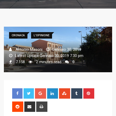
CRONACA
L'OPINIONE
Antonio Masoni
Gennaio 30, 2019
Latest Update:Gennaio 30, 2019 7:30 pm
7.158
2 minutes read
0
G
L
S
T
P
o
i
t
u
i
o
n
u
m
n
R
S
P
g
k
m
b
t
e
h
r