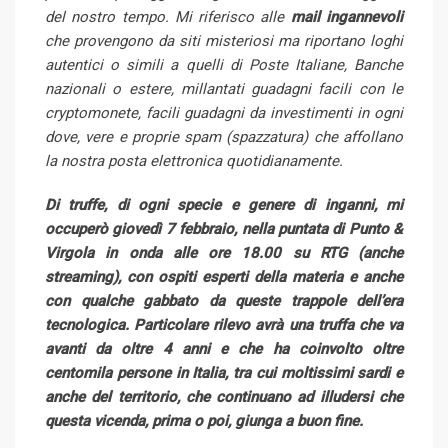
del nostro tempo. Mi riferisco alle
mail ingannevoli
che provengono da siti misteriosi ma riportano loghi
autentici o simili a quelli di Poste Italiane, Banche
nazionali o estere, millantati guadagni facili con le
cryptomonete, facili guadagni da investimenti in ogni
dove, vere e proprie spam (spazzatura) che affollano
la nostra posta elettronica quotidianamente.
Di truffe, di ogni specie e genere di inganni, mi
occuperò giovedì 7 febbraio, nella puntata di Punto &
Virgola in onda alle ore 18.00 su RTG (anche
streaming), con ospiti esperti della materia e anche
con qualche gabbato da queste trappole dell’era
tecnologica. Particolare rilevo avrà una truffa che va
avanti da oltre 4 anni e che ha coinvolto oltre
centomila persone in Italia, tra cui moltissimi sardi e
anche del territorio, che continuano ad illudersi che
questa vicenda, prima o poi, giunga a buon
fine.