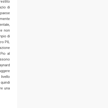
estito
zio di
 paese
tamente
entale,
 Se non
mpio di
tro PIL
pazione
Pio al
possono
aynard
ruggere
ivello
quindi
ere una