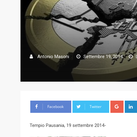
Antonio Masoni
Settembre 19, 2014
G
Facebook
Twitter
o
o
Tempio Pausania, 19 settembre 2014-
g
l