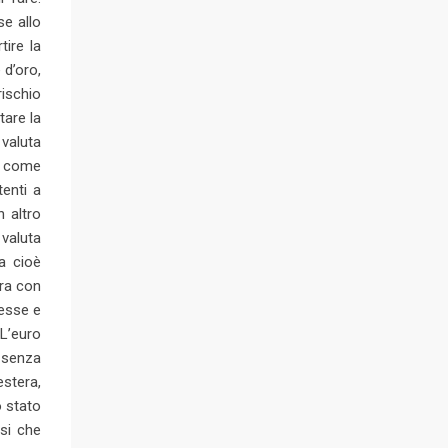
e allo
tire la
 d’oro,
rischio
tare la
 valuta
se come
tenti a
n altro
valuta
a cioè
era con
resse e
L’euro
 senza
estera,
o stato
esi che