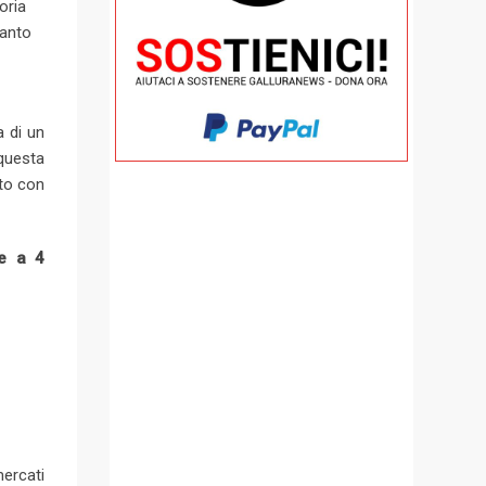
oria
uanto
a di un
questa
ato con
re a 4
mercati