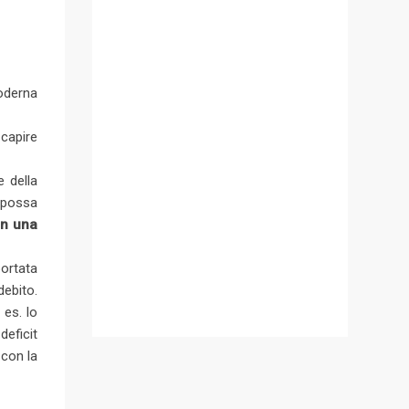
oderna
capire
e della
 possa
on una
portata
ebito.
 es. lo
deficit
 con la