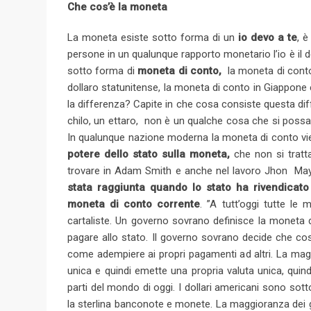
Che cos’è la moneta
La moneta esiste sotto forma di un
io devo a te
, è
persone in un qualunque rapporto monetario l’io è il debi
sotto forma di
moneta di conto,
la moneta di conto i
dollaro statunitense, la moneta di conto in Giappone è 
la differenza? Capite in che cosa consiste questa d
chilo, un ettaro, non è un qualche cosa che si poss
In qualunque nazione moderna la moneta di conto vie
potere dello stato sulla moneta,
che non si tratta
trovare in Adam Smith e anche nel lavoro Jhon Ma
stata raggiunta quando lo stato ha rivendicato
moneta di conto
corrente
. ”A tutt’oggi tutte le
cartaliste. Un governo sovrano definisce la moneta d
pagare allo stato. Il governo sovrano decide che c
come adempiere ai propri pagamenti ad altri. La mag
unica e quindi emette una propria valuta unica, quind
parti del mondo di oggi. I dollari americani sono s
la sterlina banconote e monete. La maggioranza dei 