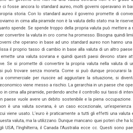
ci fosse ancora lo standard aureo, molti governi operavano in bas
ropria storia. Con lo standard aureo il governo promette di conver
roviamo in cima alla piramide non è la valuta dello stato ma le riserve
uanto spende. Se spende troppo della propria valuta può mettere a 
ter convertire la valuta in oro come ha promesso. Bisogna quindi limi
. I governi che operano in base ad uno standard aureo non hanno una
sa il proprio tasso di cambio in base alla valuta di un altro pae
on emette una valuta sovrana e quindi questi paesi devono stare at
. Se si promette di convertire la propria valuta nella valuta di u
ci si può trovare senza moneta. Come si può dunque procurarsi la 
a commerciale per riuscire ad aggiustare la situazione, si divent
 economico viene messo a rischio. La gerarchia in un paese che op
ro in cima alla piramide, perdendo anche il controllo sui tassi di inte
n paese vuole avere un debito sostenibile e la piena occupazione. 
on è una valuta sovrana, è un caso eccezionale, un’esperienza
 cui viene usato. L’euro è praticamente a tutti gli effetti una valuta 
 questa valuta, ma la utilizzano. Dunque mancano quei poteri che ha l
i USA, l’Inghilterra, il Canada l’Australia ecce cc. Questi sono pa