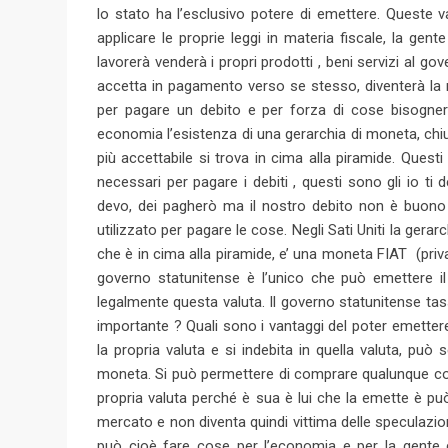
lo stato ha l’esclusivo potere di emettere. Queste 
applicare le proprie leggi in materia fiscale, la gen
lavorerà venderà i propri prodotti , beni servizi al g
accetta in pagamento verso se stesso, diventerà la m
per pagare un debito e per forza di cose bisogne
economia l’esistenza di una gerarchia di moneta, c
più accettabile si trova in cima alla piramide. Questi
necessari per pagare i debiti , questi sono gli io ti 
devo, dei pagherò ma il nostro debito non è buono 
utilizzato per pagare le cose. Negli Sati Uniti la gerarc
che è in cima alla piramide, e’ una moneta FIAT (priva 
governo statunitense è l’unico che può emettere il d
legalmente questa valuta. Il governo statunitense tassa
importante ? Quali sono i vantaggi del poter emette
la propria valuta e si indebita in quella valuta, può
moneta. Si può permettere di comprare qualunque cosa 
propria valuta perché è sua è lui che la emette è può
mercato e non diventa quindi vittima delle speculazion
può cioè fare cose per l’economia e per la gente