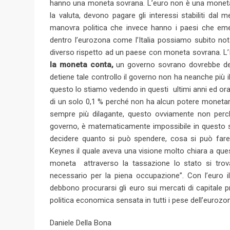
hanno una moneta sovrana. L’euro non è una moneta 
la valuta, devono pagare gli interessi stabiliti d
manovra politica che invece hanno i paesi che em
dentro l’eurozona come l’Italia possiamo subito not
diverso rispetto ad un paese con moneta sovrana. L’
la moneta conta,
un governo sovrano dovrebbe deten
detiene tale controllo il governo non ha neanche più il
questo lo stiamo vedendo in questi ultimi anni ed ora
di un solo 0,1 % perché non ha alcun potere monetar
sempre più dilagante, questo ovviamente non perc
governo, è matematicamente impossibile in questo si
decidere quanto si può spendere, cosa si può fa
Keynes il quale aveva una visione molto chiara a quest
moneta attraverso la tassazione lo stato si trova
necessario per la piena occupazione”. Con l’euro 
debbono procurarsi gli euro sui mercati di capitale p
politica economica sensata in tutti i pese dell’eurozo
Daniele Della Bona