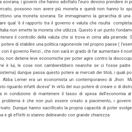
sovrana, i governi che hanno adottato l’euro devono prendere in pr
al mercato, possono non avere più moneta e quindi non hanno lo spa
ettono una moneta sovrana. Se immaginiamo la gerarchia di una
are qual ‘è il rapporto tra il governo e valuta che risulta comple
Italia non emette la moneta che utilizza. Questo è un punto fondam
ere il controllo della valuta che si trova in cima alla piramide.
 potere di stabilire una politica ragionevole nel proprio paese ( l’ese
 con il governo Renzi , che non sarà in grado di far aumentare il nos
io, non detiene leve economiche per poter agire contro la disoccu
hé è lui, le cose non cambierebbero neanche se ci fosse padre 
stema) dunque passa questo potere ai mercati dei titoli, i quali 
re. Abba Lerner era un economista un contemporaneo di Jhon M
o riguardo infatti diceva” In virtù del suo potere di creare o di dist
 in condizione di mantenere il tasso di spesa dell’economia al l
il problema è che non può essere creato a piacimento, i governi 
rivato. Dunque hanno sacrificato la propria capacità di poter svolg
na e gli effetti si stanno delineando con grande chiarezza.