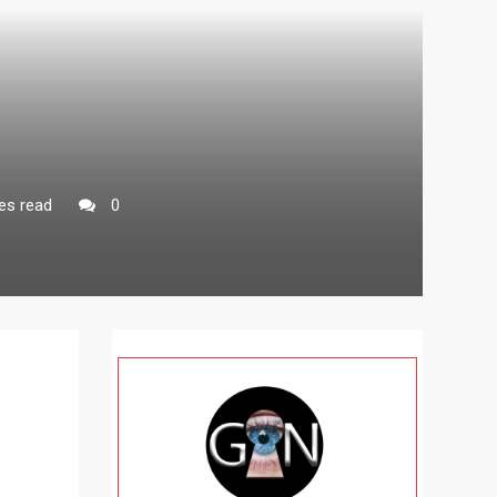
es read
0