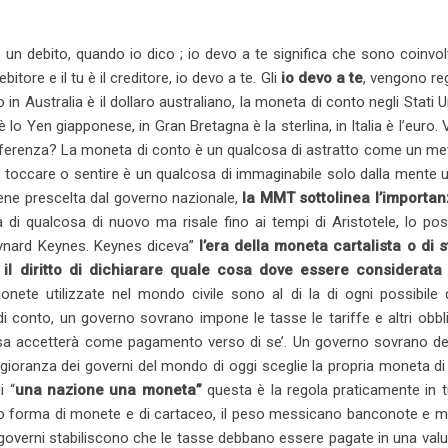
 un debito, quando io dico ; io devo a te significa che sono coinvo
tore e il tu è il creditore, io devo a te. Gli
io devo a te
, vengono reg
n Australia è il dollaro australiano, la moneta di conto negli Stati Uni
lo Yen giapponese, in Gran Bretagna è la sterlina, in Italia è l’euro.
ifferenza? La moneta di conto è un qualcosa di astratto come un me
a toccare o sentire è un qualcosa di immaginabile solo dalla mente
ne prescelta dal governo nazionale,
la MMT sottolinea l’importan
 di qualcosa di nuovo ma risale fino ai tempi di Aristotele, lo p
ynard Keynes. Keynes diceva”
l’era della moneta cartalista o di s
 il diritto di dichiarare quale cosa dove essere considerat
 monete utilizzate nel mondo civile sono al di la di ogni possibile
i conto, un governo sovrano impone le tasse le tariffe e altri obbl
osa accetterà come pagamento verso di se’. Un governo sovrano de
gioranza dei governi del mondo di oggi sceglie la propria moneta d
i “
una nazione una moneta”
questa è la regola praticamente in t
otto forma di monete e di cartaceo, il peso messicano banconote e 
governi stabiliscono che le tasse debbano essere pagate in una val