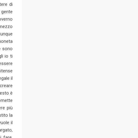
tere di
a gente
governo
o mezzo
lunque
moneta
he sono
i io ti
essere
nitense
gale il
 creare
uesto è
 emette
ere più
tito la
uole il
argato,
 fare.