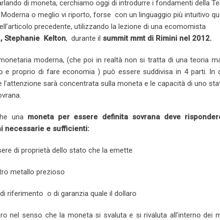
lando di moneta, cerchiamo oggi di introdurre i fondamenti della Te
d
l
r
r
t
v
Moderna o meglio vi riporto, forse con un linguaggio più intuitivo q
I
e
e
i
ll’articolo precedente, utilizzando la lezione di una ecomomista
n
U
s
a
a
, Stephanie Kelton
, durante il
summit mmt di Rimini nel 2012.
p
t
E
o
m
monetaria moderna, (che poi in realtà non si tratta di una teoria m
n
a
 e proprio di fare economia ) può essere suddivisa in 4 parti. In 
i
e l’attenzione sarà concentrata sulla moneta e le capacità di uno st
l
vrana.
che una
moneta per essere definita sovrana deve risponde
i necessarie e sufficienti:
ere di proprietà dello stato che la emette
tro metallo prezioso
 riferimento o di garanzia quale il dollaro
o nel senso che la moneta si svaluta e si rivaluta all’interno dei 