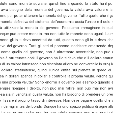
valute sono monete sovrane, quindi fino a quando lo stato ha il po
te avrà bisogno della moneta del governo, la valuta avrà valore e l
overno per poter ottenere la moneta del governo. Tutto quello che il 
oneta definitiva del sistema, dell’economia ossia l’unico e il sol
rà utilizzare la moneta del governo. Possiamo immaginare in qua
hiunque può creare moneta, ma non tutte le monete sono uguali. La 
 sono gli io ti devo accettati da tutti, questo sono gli io ti devo c
devo del governo. Tutti gli altri si possono indebitare emettendo degl
come quello del governo, non è altrettanto accettabile, non può 
hia è strutturata così: il governo ha l’io ti devo che e’ il dollaro statu
di un valore intrinseco non vincolata all’oro ne convertibile in oro) le
ollaro statunitense, quindi l’unica entità sul pianeta in grado di
 in dollari, spende in dollari e controlla la propria valuta. Perché q
re una propria valuta? Sono enormi, il governo per esempio quando
 sempre ripagare il debito, non può mai fallire, non può mai non av
sia in vendita in quella valuta, non ha bisogno di prendere un pres
 fissare il proprio tasso di interesse. Non deve pagare quello che v
i dei vigilantes dei bonds. Dunque ha uno spazio politico di agire all
 che un governo che non ha una valuta sovrana non è in grado di