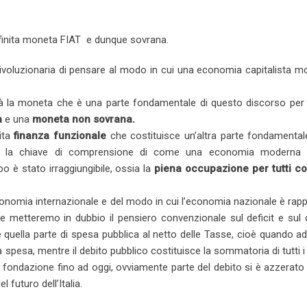
finita moneta FIAT e dunque sovrana.
ivoluzionaria di pensare al modo in cui una economia capitalista m
erà la moneta che è una parte fondamentale di questo discorso per 
a
e una
moneta non sovrana.
nita
finanza funzionale
che costituisce un’altra parte fondamental
ta la chiave di comprensione di come una economia moderna
 è stato irraggiungibile, ossia la
piena occupazione per tutti c
onomia internazionale e del modo in cui l’economia nazionale è rap
 metteremo in dubbio il pensiero convenzionale sul deficit e sul d
e quella parte di spesa pubblica al netto delle Tasse, cioè quando ad
a spesa, mentre il debito pubblico costituisce la sommatoria di tutti i 
a fondazione fino ad oggi, ovviamente parte del debito si è azzerato
 futuro dell’Italia.