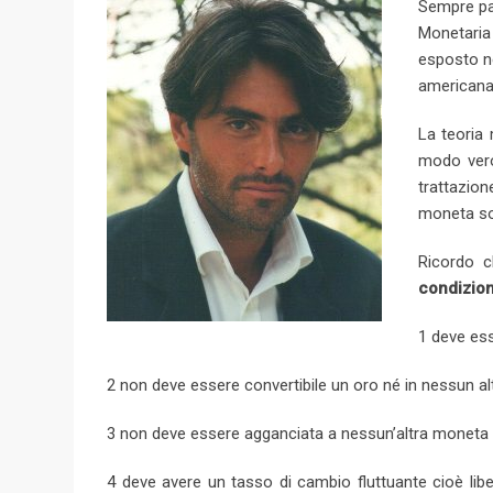
Sempre par
e
Monetaria 
+
esposto ne
american
La teoria 
modo vero
trattazion
moneta so
Ricordo 
condizion
1 deve ess
2 non deve essere convertibile un oro né in nessun al
3 non deve essere agganciata a nessun’altra moneta di
4 deve avere un tasso di cambio fluttuante cioè liber