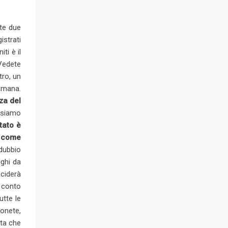
lte due
istrati
ti è il
 Vedete
tro, un
 umana.
za del
ossiamo
tato è
a come
 dubbio
ighi da
ciderà
i conto
utte le
monete,
uta che