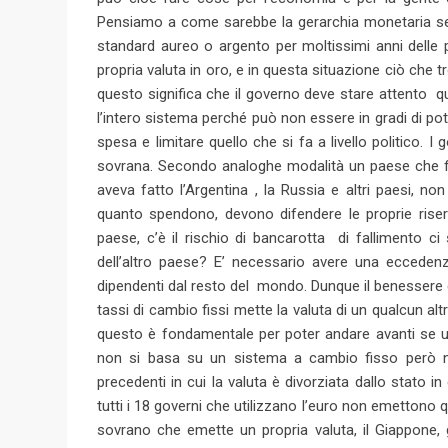
Pensiamo a come sarebbe la gerarchia monetaria se 
standard aureo o argento per moltissimi anni delle p
propria valuta in oro, e in questa situazione ciò che t
questo significa che il governo deve stare attento q
l’intero sistema perché può non essere in gradi di po
spesa e limitare quello che si fa a livello politico
sovrana. Secondo analoghe modalità un paese che fis
aveva fatto l’Argentina , la Russia e altri paesi, n
quanto spendono, devono difendere le proprie riserve
paese, c’è il rischio di bancarotta di fallimento 
dell’altro paese? E’ necessario avere una eccedenz
dipendenti dal resto del mondo. Dunque il benessere
tassi di cambio fissi mette la valuta di un qualcun alt
questo è fondamentale per poter andare avanti se u
non si basa su un sistema a cambio fisso però n
precedenti in cui la valuta è divorziata dallo stato in
tutti i 18 governi che utilizzano l’euro non emettono
sovrano che emette un propria valuta, il Giappone, gl