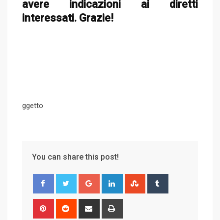
avere indicazioni ai diretti
interessati. Grazie!
ggetto
You can share this post!
G
L
S
T
o
i
t
u
o
n
u
m
P
R
S
P
g
k
m
b
i
e
h
r