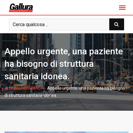
S
k
i
p
t
o
c
Appello urgente, una paziente
o
n
ha bisogno di struttura
t
sanitaria idonea.
e
n
-
-
Home
CRONACA
Appello urgente, una paziente ha bisogno
t
di struttura sanitaria idonea.