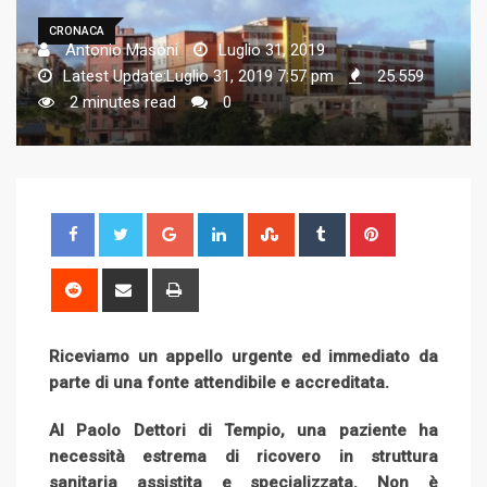
CRONACA
Antonio Masoni
Luglio 31, 2019
Latest Update:Luglio 31, 2019 7:57 pm
25.559
2 minutes read
0
G
L
S
T
P
o
i
t
u
i
o
n
u
m
n
R
S
P
g
k
m
b
t
e
h
r
l
e
b
l
e
d
a
i
Riceviamo un appello urgente ed immediato da
e
d
l
r
r
d
r
n
parte di una fonte attendibile e accreditata.
+
I
e
e
i
e
t
n
U
s
t
v
Al Paolo Dettori di Tempio, una paziente ha
p
t
i
necessità estrema di ricovero in struttura
o
a
sanitaria assistita e specializzata. Non è