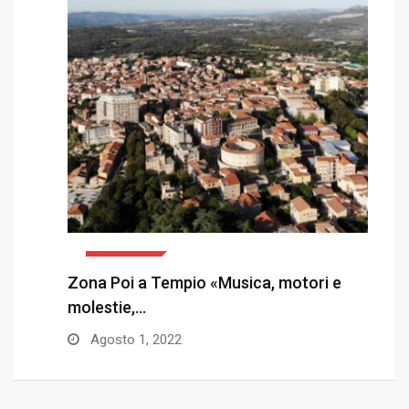
CRONACA
Zona Poi a Tempio «Musica, motori e
«
molestie,…
s
Agosto 1, 2022