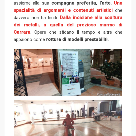
assieme alla sua
compagna preferita, l’arte.
o
Una
a
spazialità di argomenti e contenuti artistici
n
che
E
davvero non ha limiti.
Dalla incisione alla scultura
m
dei metalli, a quella del prezioso marmo di
a
Carrara
. Opere che sfidano il tempo e altre che
i
appaiono come
rotture di modelli prestabiliti.
l