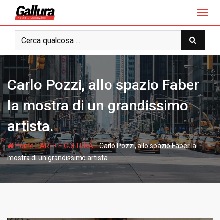
S
k
i
p
t
o
c
Carlo Pozzi, allo spazio Faber
o
n
la mostra di un grandissimo
t
artista.
e
n
-
-
Home
ARTE E CULTURA
Carlo Pozzi, allo spazio Faber la
t
mostra di un grandissimo artista.