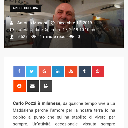
ARTE E CULTURA
Antonio Masoni
Dicembre 17, 2019
Latest Update:Dicembre 17, 2019 10:10 pm
9.527
1 minute read
0
G
L
S
T
P
o
i
t
u
i
o
n
u
m
n
R
S
P
g
k
m
b
t
e
h
r
l
e
b
l
e
d
a
i
Carlo Pozzi è milanese,
e
da qualche tempo vive a La
d
l
r
r
d
r
n
Maddalena perché l’amore per la nostra terra lo ha
+
I
e
e
i
e
t
colpito al punto che qui ha stabilito di viverci per
n
U
s
t
v
sempre. Un’attività eccezionale, vissuta sempre
p
t
i