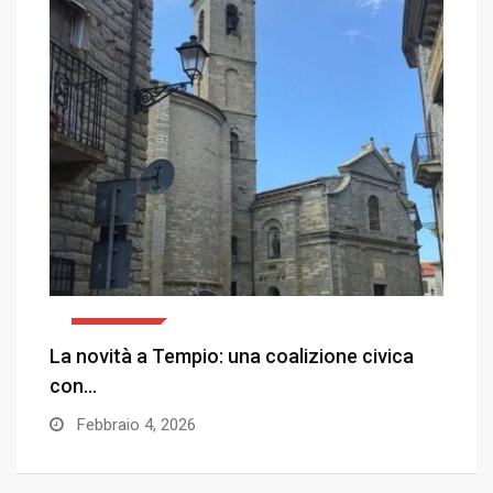
POLITICA
La novità a Tempio: una coalizione civica
«I
con…
A
Febbraio 4, 2026