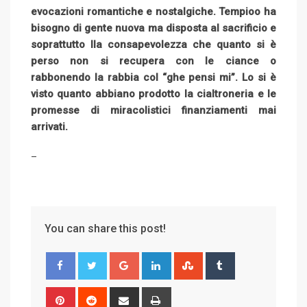
evocazioni romantiche e nostalgiche. Tempioo ha
bisogno di gente nuova ma disposta al sacrificio e
soprattutto lla consapevolezza che quanto si è
perso non si recupera con le ciance o
rabbonendo la rabbia col “ghe pensi mi”. Lo si è
visto quanto abbiano prodotto la cialtroneria e le
promesse di miracolistici finanziamenti mai
arrivati.
–
You can share this post!
G
L
S
T
o
i
t
u
o
n
u
m
P
R
S
P