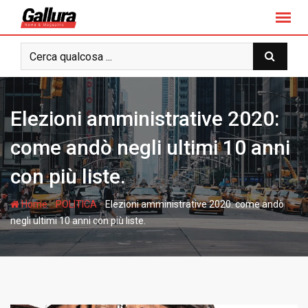
S
k
i
p
t
o
c
Elezioni amministrative 2020:
o
n
come andò negli ultimi 10 anni
t
con più liste.
e
n
-
-
Home
POLITICA
Elezioni amministrative 2020: come andò
t
negli ultimi 10 anni con più liste.