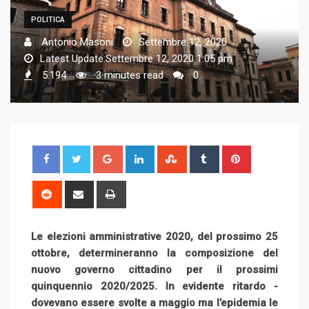
POLITICA
Antonio Masoni
Settembre 12, 2020
Latest Update:Settembre 12, 2020 1:05 pm
5.194
3 minutes read
0
G
L
S
T
P
o
i
t
u
i
o
n
u
m
n
R
S
P
g
k
m
b
t
e
h
r
l
e
b
l
e
d
a
i
Le elezioni amministrative 2020, del prossimo 25
e
d
l
r
r
d
r
n
ottobre, determineranno la composizione del
+
I
e
e
i
e
t
nuovo governo cittadino per il prossimi
n
U
s
t
v
quinquennio 2020/2025. In evidente ritardo -
p
t
i
dovevano essere svolte a maggio ma l’epidemia le
o
a