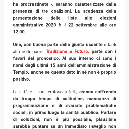
ha procrastinate -, saranno caratterizzate dalla
n
E
presenza di tre coalizioni. La scadenza della
m
presentazione delle liste alle elezioni
a
amministrative 2020 è il 22 settembre alle ore
i
12.00.
l
Una, con buona parte della giunta uscente
e tanti
altri volti nuovi,
Tradizione e Futuro,
parte con i
favori del pronostico. Al suo interno ci sono i
nomi degli ultimi 15 anni dell’amministrazione di
Tempio, anche se questo dato in sè non è proprio
positivo.
La città e il suo territorio, infatti,
stanno soffrendo
da troppo tempo di solitudine, mancanza di
programmazione e di svariate problematiche
sociali, in primo luogo la sanità pubblica. Parlare
di soluzioni, non è più possibile, plausibile
sarebbe puntare su un immediato risveglio non