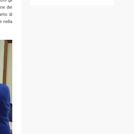
one dei
unto di
e nella