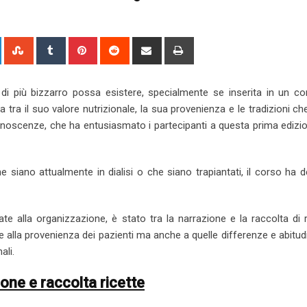
L
S
T
P
R
S
P
i
t
u
i
e
h
r
n
u
m
n
d
a
i
i più bizzarro possa esistere, specialmente se inserita in un co
k
m
b
t
d
r
n
tra il suo valore nutrizionale, la sua provenienza e le tradizioni ch
e
b
l
e
i
e
t
noscenze, che ha entusiasmato i partecipanti a questa prima edizi
d
l
r
r
t
v
I
e
e
i
n
U
s
a
e siano attualmente in dialisi o che siano trapiantati, il corso ha 
p
t
E
o
m
n
a
ate alla organizzazione, è stato tra la narrazione e la raccolta di r
i
e alla provenienza dei pazienti ma anche a quelle differenze e abitud
l
ali.
one e raccolta ricette