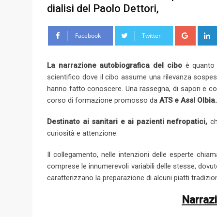
dialisi del Paolo Dettori,
G
Facebook
Twitter
o
o
La narrazione autobiografica del cibo
è quanto d
g
scientifico dove il cibo assume una rilevanza sospesa 
l
hanno fatto conoscere. Una rassegna, di sapori e co
e
corso di formazione promosso da
ATS e Assl Olbia.
+
Destinato ai sanitari e ai pazienti nefropatici,
ch
curiosità e attenzione.
Il collegamento, nelle intenzioni delle esperte chiam
comprese le innumerevoli variabili delle stesse, dovut
caratterizzano la preparazione di alcuni piatti tradizion
Narrazi