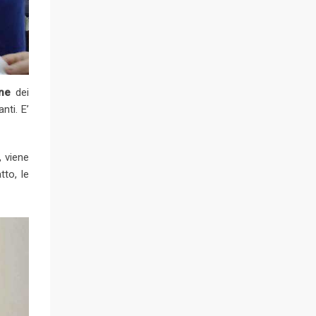
one
dei
nti. E’
, viene
tto, le