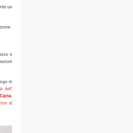
ente un
zione.
cusso e
iazioni
ogo in
 dell’
Caria
.
tori di