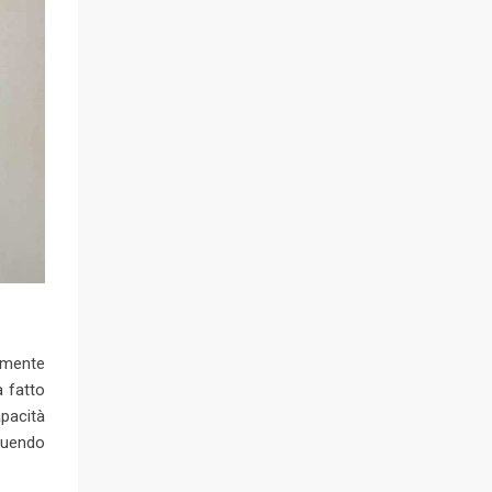
almente
a fatto
pacità
eguendo