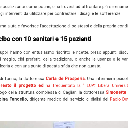
socializzante come poche, ci si troverà ad affrontare più serenam
gli interventi da utilizzare per contrastare i disagi e le sofferenze.
a aiuta e favorisce l’accettazione di se stessi e della propria condi
cibo con 10 sanitari e 15 pazienti
 gruppi, hanno con entusiasmo riscritto le ricette, preso appunti, dis
 meglio, cibi preferiti, della tradizione, o anche le usanze e le var
allegria e con una punta di pacata sfida che non guasta.
di Torino, la dottoressa
Carla de Prosperis.
Una infermiera psicol
creato il progetto ed
ha frequentato la “ LUA” Libera Università
ogo della struttura complessa di Cagliari, la dottoressa
Simonetta 
bina Fancello,
dirigente medico del servizio di dialisi del
Paolo Det