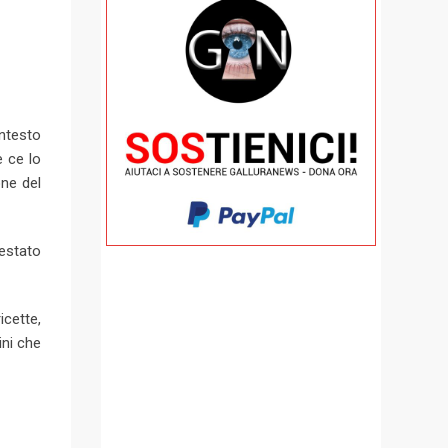
ntesto
e ce lo
one del
destato
icette,
ini che