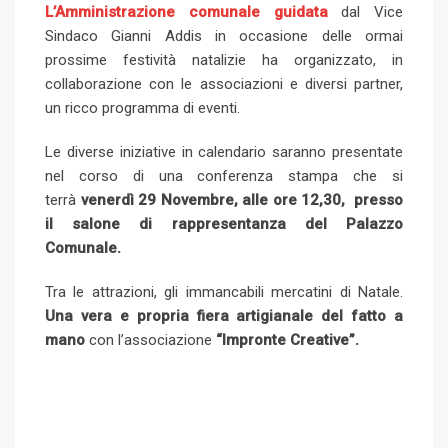
L’Amministrazione comunale guidata
dal Vice
n
U
s
t
v
Sindaco Gianni Addis in occasione delle ormai
p
t
i
prossime festività natalizie ha organizzato, in
o
a
collaborazione con le associazioni e diversi partner,
n
E
un ricco programma di eventi.
m
a
Le diverse iniziative in calendario saranno presentate
i
nel corso di una conferenza stampa che si
l
terrà
venerdì 29 Novembre, alle ore 12,30, presso
il salone di rappresentanza del Palazzo
Comunale.
Tra le attrazioni, gli immancabili mercatini di Natale.
Una vera e propria fiera artigianale del fatto a
mano
con l’associazione
“Impronte Creative”.