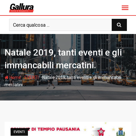
S
k
i
p
t
o
c
Natale 2019, tanti eventi e gli
o
n
immancabili mercatini.
t
e
-
-
Home
EVENTI
Natale 2019, tanti eventi e gli immancabili
n
mercatini.
t
EVENTI