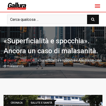
S
k
i
p
t
o
c
«Superficialità e spocchia».
o
n
Ancora un caso di malasanità.
t
e
-
-
Home
CRONACA
«Superficialità e spocchia». Ancora un caso
n
di malasanità.
t
CRONACA
SALUTE E SANITÀ