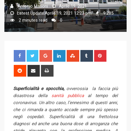
Antonio Masoni
Aprile 19, 2021
Latest Update:Aprile 19, 2021 12:23 pm
9.285
2 minutes read
0
G
L
S
T
P
o
i
t
u
i
o
n
u
m
n
R
S
P
g
k
m
b
t
e
h
r
l
e
b
l
e
d
a
i
Superficialità e spocchia,
e
ovverossia la faccia più
d
l
r
r
d
r
n
disastrosa della
+
sanità pubblica
I
e
al tempo del
e
i
e
t
coronavirus. Un altro caso, l’ennesimo di questi anni,
n
U
s
t
v
che ci rimanda a quanto accade sempre più spesso
p
t
i
negli ospedali. Superficialità di una frettolosa
o
a
diagnosi ed anche una buona dose di arroganza che
n
E
stride alquanto con la professione medica. A