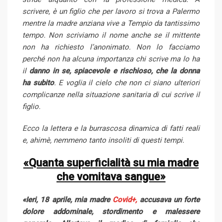
m
scrivere, è un figlio che per lavoro si trova a Palermo
a
mentre la madre anziana vive a Tempio da tantissimo
i
tempo. Non scriviamo il nome anche se il mittente
l
non ha richiesto l’anonimato. Non lo facciamo
perché non ha alcuna importanza chi scrive ma lo ha
il
danno in se, spiacevole e rischioso, che la donna
ha subito
. E voglia il cielo che non ci siano ulteriori
complicanze nella situazione sanitaria di cui scrive il
figlio.
Ecco la lettera e la burrascosa dinamica di fatti reali
e, ahimè, nemmeno tanto insoliti di questi tempi.
«Quanta superficialità su mia madre
che vomitava sangue»
«Ieri, 18 aprile, mia madre
Covid+,
accusava un forte
dolore addominale, stordimento e malessere