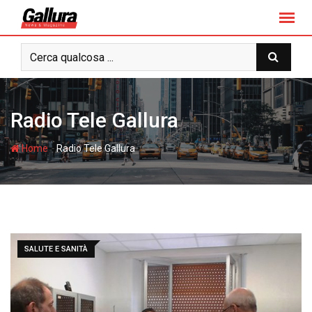
S
k
i
p
t
o
c
Radio Tele Gallura
o
n
-
Home
Radio Tele Gallura
t
e
n
t
SALUTE E SANITÀ