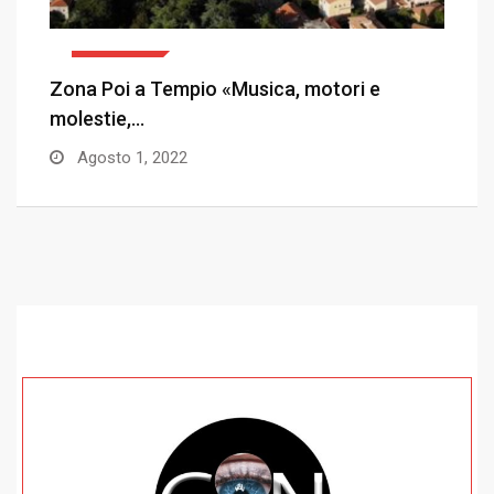
CRONACA
Zona Poi a Tempio «Musica, motori e
«
molestie,…
s
Agosto 1, 2022