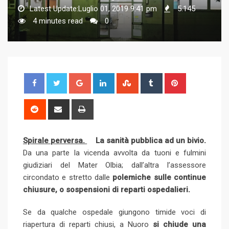
Latest Update:Luglio 01, 2019 9:41 pm
5.145
4 minutes read
0
G
L
S
T
P
o
i
t
u
i
o
n
u
m
n
R
S
P
g
k
m
b
t
e
h
r
l
e
b
l
e
d
a
i
Spirale perversa.
e
La sanità pubblica ad un bivio.
d
l
r
r
d
r
n
Da una parte la vicenda avvolta da tuoni e fulmini
+
I
e
e
i
e
t
giudiziari del Mater Olbia; dall’altra l’assessore
n
U
s
t
v
circondato e stretto dalle
polemiche sulle continue
p
t
i
chiusure, o sospensioni di reparti ospedalieri.
o
a
n
E
Se da qualche ospedale giungono timide voci di
m
riapertura di reparti chiusi, a Nuoro
si chiude una
a