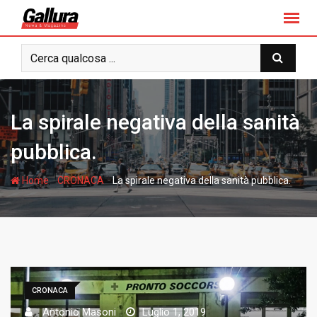
S
k
i
p
t
o
c
La spirale negativa della sanità
o
n
pubblica.
t
e
-
-
Home
CRONACA
La spirale negativa della sanità pubblica.
n
t
CRONACA
Antonio Masoni
Luglio 1, 2019