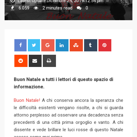
Latest Update:Dicembre 24, 2019 12:54 pm
6.059
2 minutes read
0
G
L
S
T
P
o
i
t
u
i
o
n
u
m
n
R
S
P
g
k
m
b
t
e
h
r
l
e
b
l
e
d
a
i
Buon Natale a tutti i lettori di questo spazio di
e
d
l
r
r
d
r
n
informazione.
+
I
e
e
i
e
t
n
U
s
t
v
Buon Natale!
A chi conserva ancora la speranza che
p
t
i
le difficoltà esistenti vengano risolte, a chi si guarda
o
a
attorno perplesso ad osservare una decadenza senza
n
E
precedenti di una città prima orgoglio e vanto. A chi
m
dissente e vede brillare le luci rosse di questo Natale
a
accese come mai prima.