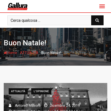
S
k
i
p
t
o
c
Buon Natale!
o
n
-
-
Home
ATTUALITÀ
Buon Natale!
t
e
n
t
ATTUALITÀ
L'OPINIONE
Antonio Masoni
Dicembre 24, 2019