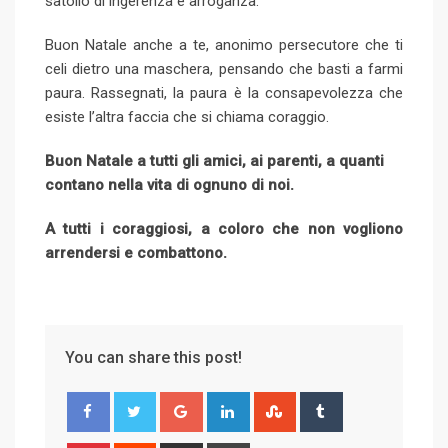
satollo di ingerenza e arroganza.
Buon Natale anche a te, anonimo persecutore che ti
celi dietro una maschera, pensando che basti a farmi
paura. Rassegnati, la paura è la consapevolezza che
esiste l’altra faccia che si chiama coraggio.
Buon Natale a tutti gli amici, ai parenti, a quanti
contano nella vita di ognuno di noi.
A tutti i coraggiosi, a coloro che non vogliono
arrendersi e combattono.
You can share this post!
G
L
S
T
o
i
t
u