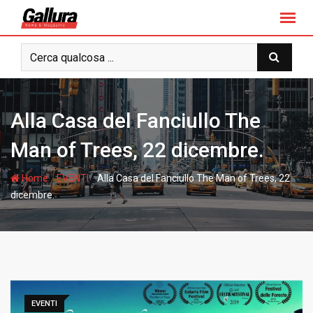
S
k
i
p
t
o
c
Alla Casa del Fanciullo The
o
n
Man of Trees, 22 dicembre.
t
e
-
-
Home
EVENTI
Alla Casa del Fanciullo The Man of Trees, 22
n
dicembre.
t
EVENTI