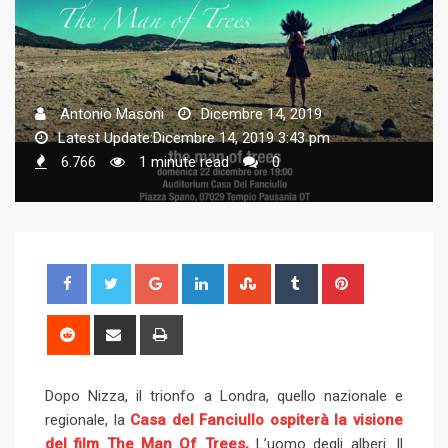
Antonio Masoni
Dicembre 14, 2019
Latest Update:Dicembre 14, 2019 3:43 pm
6.766
1 minute read
0
G
L
S
T
P
o
i
t
u
i
o
n
u
m
n
R
S
P
g
k
m
b
t
e
h
r
l
e
b
l
e
d
a
i
Dopo Nizza, il trionfo a Londra, quello nazionale e
e
d
l
r
r
d
r
n
regionale, la
Casa del Fanciullo ospiterà la visione
+
I
e
e
i
e
t
del film The Man Of Trees,
n
L’uomo degli alberi. Il
U
s
t
v