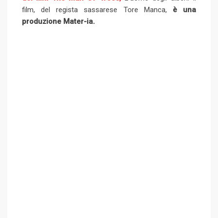
film, del regista sassarese Tore Manca,
p
è una
t
i
produzione Mater-ia.
o
a
n
E
m
a
i
l