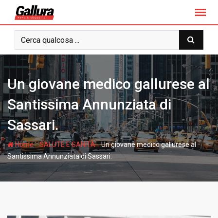
S
k
i
p
t
o
c
Un giovane medico gallurese al
o
n
Santissima Annunziata di
t
Sassari.
e
n
-
-
Home
SALUTE E SANITÀ
Un giovane medico gallurese al
t
Santissima Annunziata di Sassari.