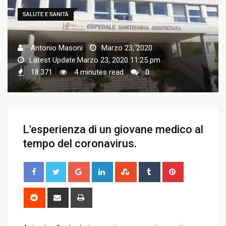
SALUTE E SANITÀ
Antonio Masoni
Marzo 23, 2020
Latest Update:Marzo 23, 2020 11:25 pm
18.371
4 minutes read
0
L'esperienza di un giovane medico al
tempo del coronavirus.
G
L
S
T
P
o
i
t
u
i
o
n
u
m
n
R
S
P
g
k
m
b
t
e
h
r
l
e
b
l
e
d
a
i