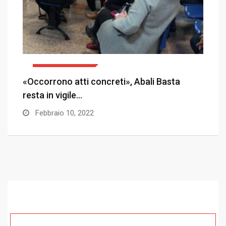
SALUTE E SANITÀ
e
«Occorrono atti concreti», Abali Basta
C
resta in vigile…
Febbraio 10, 2022