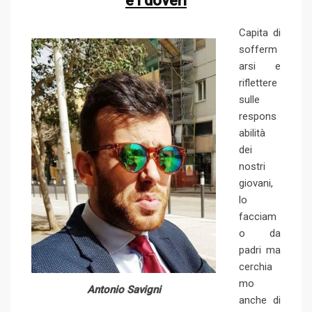
e i doveri
Capita di
sofferm
arsi e
riflettere
sulle
respons
abilità
dei
nostri
giovani,
lo
facciam
o da
padri ma
cerchia
mo
Antonio Savigni
anche di