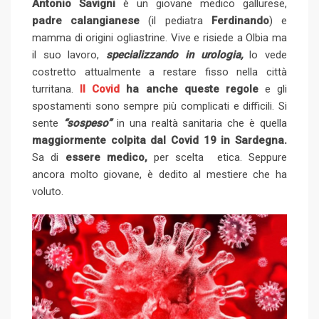
Antonio Savigni
è un giovane medico gallurese,
e
d
l
r
r
d
r
n
padre calangianese
+
(il pediatra
I
e
Ferdinando
e
) e
i
e
t
mamma di origini ogliastrine. Vive e risiede a Olbia ma
n
U
s
t
v
il suo lavoro,
specializzando in urologia,
p
lo vede
t
i
costretto attualmente a restare fisso nella città
o
a
turritana.
Il Covid
ha anche queste regole
n
e gli
E
spostamenti sono sempre più complicati e difficili. Si
m
sente
“sospeso”
in una realtà sanitaria che è quella
a
maggiormente colpita dal Covid 19 in Sardegna.
i
Sa di
essere medico,
per scelta etica. Seppure
l
ancora molto giovane, è dedito al mestiere che ha
voluto.