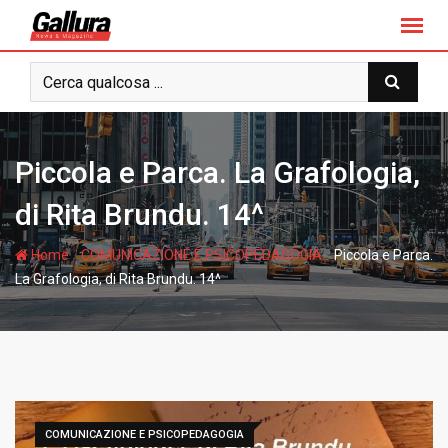
S
k
i
p
t
o
c
Piccola e Parca. La Grafologia,
o
n
di Rita Brundu. 14^
t
e
-
-
Home
COMUNICAZIONE E PSICOPEDAGOGIA
Piccola e Parca.
n
La Grafologia, di Rita Brundu. 14^
t
COMUNICAZIONE E PSICOPEDAGOGIA