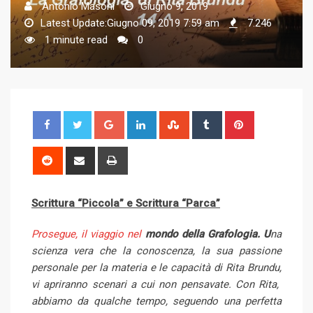
Antonio Masoni
Giugno 9, 2019
Latest Update:Giugno 09, 2019 7:59 am
7.246
1 minute read
0
G
L
S
T
P
o
i
t
u
i
o
n
u
m
n
R
S
P
g
k
m
b
t
e
h
r
l
e
b
l
e
d
a
i
Scrittura “Piccola” e Scrittura “Parca”
e
d
l
r
r
d
r
n
+
I
e
e
i
e
t
Prosegue, il viaggio nel
mondo della Grafologia. U
na
n
U
s
t
v
scienza vera che la conoscenza, la sua passione
p
t
i
personale per la materia e le capacità di Rita Brundu,
o
a
vi apriranno scenari a cui non pensavate. Con Rita,
n
E
abbiamo da qualche tempo, seguendo una perfetta
m