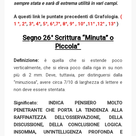
sempre stata e sarà di estrema utilità in vari campi.
A questi link le puntate precedenti di Grafologia.
(
1 °,
2°
,
3°,
4°
,
5°,
6°,
7°,
8°,
9° ,
10°
,
11°
,12°
,
13°
)
Segno 26° Scrittura “Minuta” o
Piccola”
Definizione:
è quella che si estende poco
verticalmente, che si eleva poco dalla riga in su non
più di 2 mm. Deve, tuttavia, per distinguersi dalla
“minuziosa”, avere circa 7/10 di larghezza di lettere e
non deve essere stentata.
Significato: INDICA PENSIERO MOLTO
PENETRANTE CHE PORTA LA TENDENZA ALLA
RAFFINATEZZA DELL’OSSERVAZIONE, DELLA
DISCUSSIONE, DELLA CONCLUSIONE LOGICA.
INSOMMA, UN’INTELLIGENZA PROFONDA E