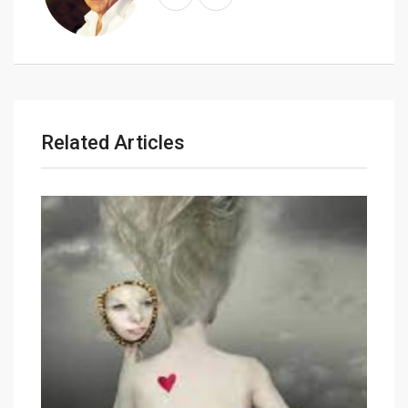
a
i
l
Related Articles