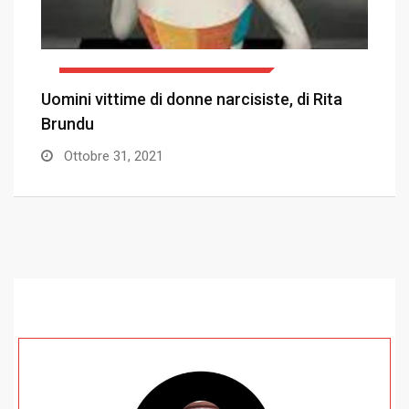
COMUNICAZIONE E PSICOPEDAGOGIA
Il narcisismo della cultura moderna, di Rita
«
Brundu
p
Agosto 31, 2021