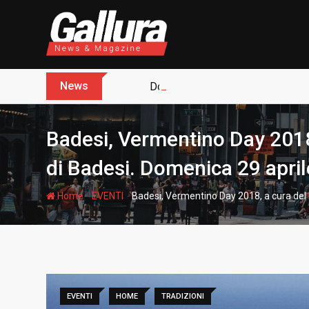
S
k
i
p
t
News
Dopo sette anni arriva l’assoluz
o
c
o
Badesi, Vermentino Day 2018,
n
t
di Badesi. Domenica 29 april
e
n
-
-
Home
EVENTI
Badesi, Vermentino Day 2018, a cura del R
t
EVENTI
HOME
TRADIZIONI