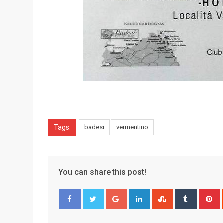
Tags:
badesi
vermentino
You can share this post!
G
L
S
T
o
i
t
u
i
Facebook
Twitter
o
n
u
m
n