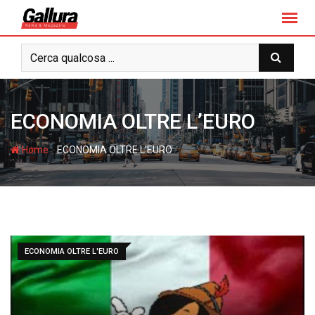
S
k
i
p
t
o
c
ECONOMIA OLTRE L’EURO
o
n
-
Home
ECONOMIA OLTRE L'EURO
t
e
n
t
ECONOMIA OLTRE L'EURO