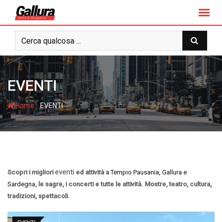
S
k
i
p
t
o
c
EVENTI
o
n
-
Home
EVENTI
t
e
n
t
eventi
Scopri i migliori
ed attività a
Tempio Pausania, Gallura e
Sardegna
, le sagre, i concerti e tutte le attività. Mostre, teatro, cultura,
tradizioni, spettacoli.