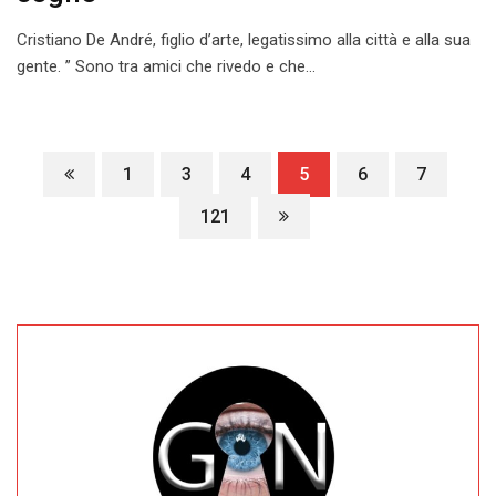
Cristiano De André, figlio d’arte, legatissimo alla città e alla sua
gente. ” Sono tra amici che rivedo e che…
1
3
4
5
6
7
121