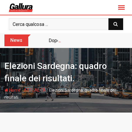
S
k
i
p
t
o
News
Dopo sette anni arriva l’assoluzione pie
c
o
n
Elezioni Sardegna: quadro
t
e
finale dei risultati.
n
t
-
-
Home
ATTUALITÀ
Elezioni Sardegna: quadro finale dei
risultati.