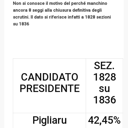
Non si conosce il motivo del perché manchino
e
d
l
r
r
d
r
n
ancora 8 seggi alla chiusura definitiva degli
+
I
e
e
i
e
t
scrutini. Il dato si riferisce infatti a 1828 sezioni
n
U
s
t
v
su 1836
p
t
i
o
a
n
E
m
a
i
SEZ.
l
CANDIDATO
1828
PRESIDENTE
su
1836
Pigliaru
42,45%