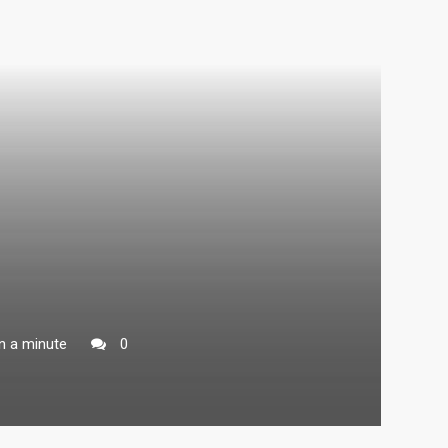
n a minute
0