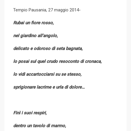
l
e
b
l
e
d
a
i
Tempio Pausania, 27 maggio 2014-
e
d
l
r
r
d
r
n
+
I
e
e
i
e
t
Rubai un fiore rosso,
n
U
s
t
v
p
t
i
nel giardino all’angolo,
o
a
n
E
delicato e odoroso di seta bagnata,
m
a
lo posai sul quel crudo resoconto di cronaca,
i
l
lo vidi accartocciarsi su se stesso,
sprigionare lacrime e urla di dolore…
Finì i suoi respiri,
dentro un tavolo di marmo,