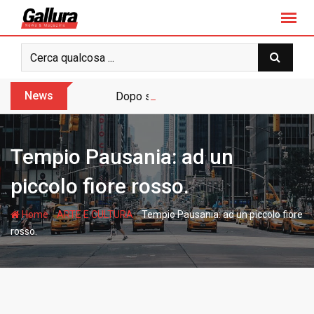
S
k
i
p
t
o
News
Dopo sette anni arriva l’assoluzione pie
c
o
n
Tempio Pausania: ad un
t
e
piccolo fiore rosso.
n
t
-
-
Home
ARTE E CULTURA
Tempio Pausania: ad un piccolo fiore
rosso.