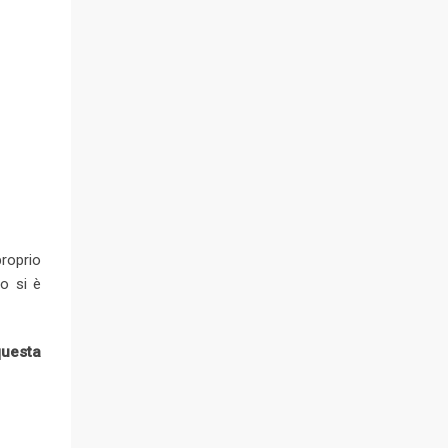
proprio
o si è
questa