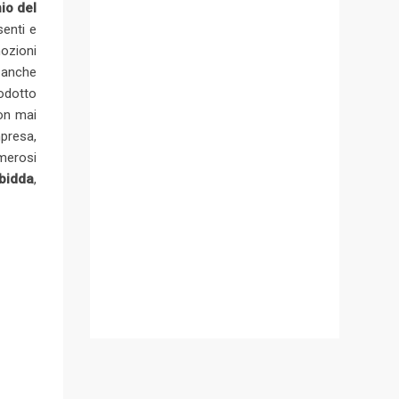
io del
senti e
mozioni
a anche
rodotto
non mai
mpresa,
umerosi
bidda
,