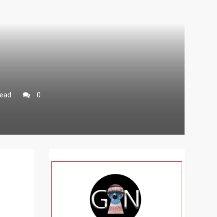
read
0