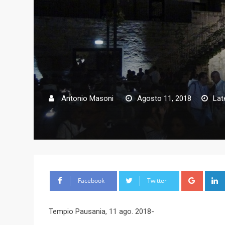
Antonio Masoni
Agosto 11, 2018
Lat
G
Facebook
Twitter
o
o
Tempio Pausania, 11 ago. 2018-
g