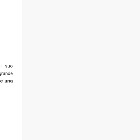
il suo
 grande
ce una