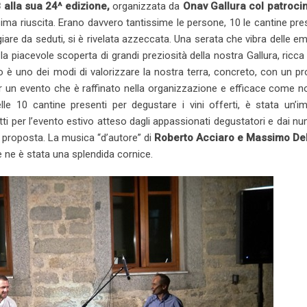
8 alla sua 24^ edizione,
organizzata da
Onav Gallura col patrocin
ma riuscita. Erano davvero tantissime le persone, 10 le cantine pre
iare da seduti, si è rivelata azzeccata. Una serata che vibra delle e
la piacevole scoperta di grandi preziosità della nostra Gallura, ricc
o è uno dei modi di valorizzare la nostra terra, concreto, con un p
r un evento che è raffinato nella organizzazione e efficace come 
elle 10 cantine presenti per degustare i vini offerti, è stata un’i
utti per l’evento estivo atteso dagli appassionati degustatori e dai n
 proposta. La musica “d’autore” di
Roberto Acciaro e Massimo De
e ne è stata una splendida cornice.