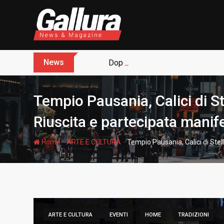
S
k
i
p
t
News
Dopo sette anni arriva l’assoluz
o
c
o
Tempio Pausania, Calici di St
n
t
Riuscita e partecipata manife
e
n
-
-
Home
ARTE E CULTURA
Tempio Pausania, Calici di Stel
t
ARTE E CULTURA
EVENTI
HOME
TRADIZIONI