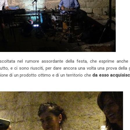
ascoltata nel rumore assordante della festa, che esprime anche 
utto, e ci sono riusciti, per dare ancora una volta una prova della
zione di un prodotto ottimo e di un territorio che
da esso acquisis