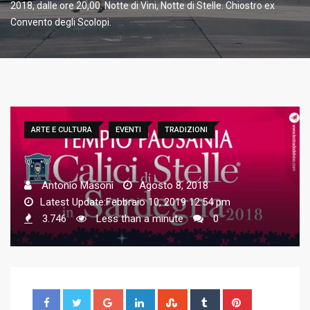
2018, dalle ore 20,00. Notte di Vini, Notte di Stelle. Chiostro ex
Convento degli Scolopi.
ARTE E CULTURA
EVENTI
TRADIZIONI
Antonio Masoni
Agosto 8, 2018
Latest Update:Febbraio 10, 2019 12:54 pm
3.746
Less than a minute
0
G
L
S
T
P