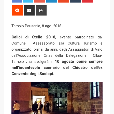
o
i
t
u
i
o
n
u
m
n
R
S
P
g
k
m
b
t
e
h
r
l
e
b
l
e
d
a
i
Tempio Pausania, 8 ago. 2018-
e
d
l
r
r
d
r
n
+
I
e
e
i
e
t
Calici di Stelle 2018,
evento patrocinato dal
n
U
s
t
v
Comune Assessorato alla Cultura Turismo e
p
t
i
organizzato, ormai da anni, dagli Assaggiatori di Vino
o
a
dell’Associazione Onav della Delegazione Olbia-
n
E
Tempio , si svolgerà il
10 agosto come sempre
m
nell’incantevole scenario del Chiostro dell’ex
a
Convento degli Scolopi.
i
l