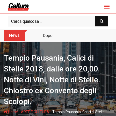
S
k
i
p
t
o
News
Dopo sette anni arriva l’assoluzione pie
c
o
n
Tempio Pausania, Calici di
t
e
Stelle 2018, dalle ore 20,00.
n
Notte di Vini, Notte di Stelle.
t
Chiostro ex Convento degli
Scolopi.
-
-
Home
ARTE E CULTURA
Tempio Pausania, Calici di Stelle