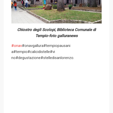
Chiostro degli Scolopi, Biblioteca Comunale di
Tempio-foto galluranews
#onav
#onavgallura#tempiopausani
a#tempio#calicidistelle#vi
no#degustazione#stelledisa
nlorenzo.