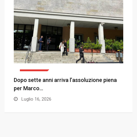
ATTUALITÀ
I tedeschi devastano l’oasi dei grifoni in
L
Sardegna
l
Aprile 2, 2026