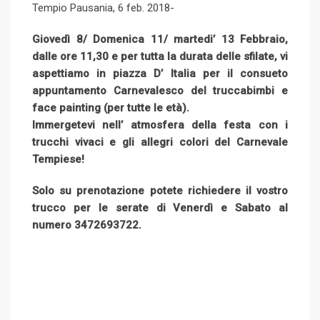
Tempio Pausania, 6 feb. 2018-
e
d
l
r
r
d
r
n
+
I
e
e
i
e
t
Giovedì 8/ Domenica 11/ martedi’ 13 Febbraio,
n
U
s
t
v
dalle ore 11,30 e per tutta la durata delle sfilate, vi
p
t
i
aspettiamo in piazza D’ Italia per il consueto
o
a
appuntamento Carnevalesco del truccabimbi e
n
E
face painting (per tutte le età).
m
Immergetevi nell’ atmosfera della festa con i
a
trucchi vivaci e gli allegri colori del Carnevale
i
Tempiese!
l
Solo su prenotazione potete richiedere il vostro
trucco per le serate di Venerdì e Sabato al
numero 3472693722.