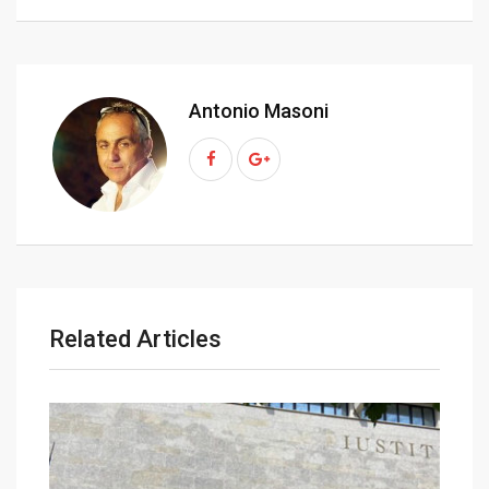
+
I
e
e
i
e
t
n
U
r
t
v
p
e
i
o
s
a
Antonio Masoni
n
t
E
m
a
i
l
Related Articles