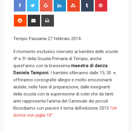
G
L
S
T
P
o
i
t
u
i
o
n
u
m
n
R
S
P
g
k
m
b
t
e
h
r
l
e
b
l
e
d
a
i
Tempio Pausania 27 febbraio 2014-
e
d
l
r
r
d
r
n
+
I
e
e
i
e
t
Il momento esclusivo riservato ai bambini delle scuole
n
U
s
t
v
4^ e 5^ della Scuola Primaria di Tempio, anche
p
t
i
quest’anno con la bravissima
maestra di danza
o
a
Daniela Tamponi.
I bambini sfileranno dalle 15, 30 e
n
E
offriranno coreografie allegre e molto emozionanti
m
aiutate, nella fase di preparazione, dalle insegnanti
a
della scuola con la supervisione di colei che da tanti
i
anni rappresenta l’anima del Carnevale dei piccoli.
l
Ricordiamo con piacere il tema dell’edizione 2013
“chi
dorme non piglia 10”
.