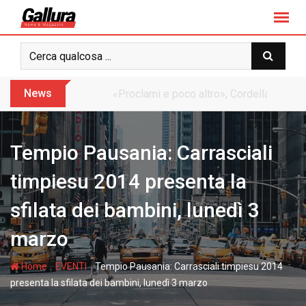
S
k
i
p
t
o
News
Dopo sette anni arriva l’assoluzione pie
c
o
n
Tempio Pausania: Carrasciali
t
e
timpiesu 2014 presenta la
n
sfilata dei bambini, lunedì 3
t
marzo
-
-
Home
EVENTI
Tempio Pausania: Carrasciali timpiesu 2014
presenta la sfilata dei bambini, lunedì 3 marzo