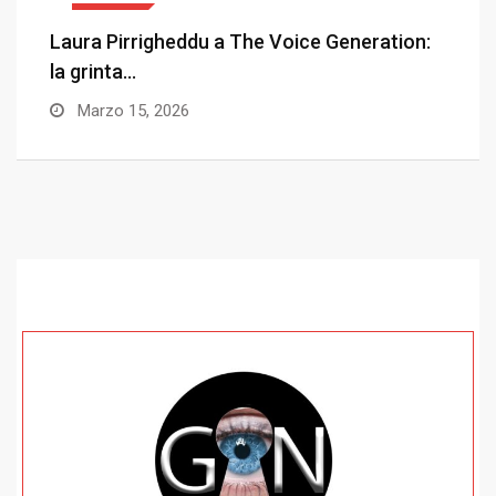
EVENTI
n:
È tempo di disobbedire! – L’iniziativa di
Liberanimos
Novembre 19, 2025