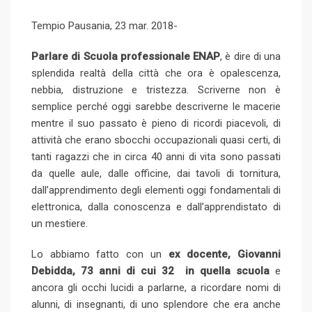
l
e
b
l
e
d
a
i
Tempio Pausania, 23 mar. 2018-
e
d
l
r
r
d
r
n
+
I
e
e
i
e
t
Parlare di Scuola professionale ENAP
, è dire di una
n
U
s
t
v
splendida realtà della città che ora è opalescenza,
p
t
i
nebbia, distruzione e tristezza. Scriverne non è
o
a
semplice perché oggi sarebbe descriverne le macerie
n
E
mentre il suo passato è pieno di ricordi piacevoli, di
m
attività che erano sbocchi occupazionali quasi certi, di
a
tanti ragazzi che in circa 40 anni di vita sono passati
i
da quelle aule, dalle officine, dai tavoli di tornitura,
l
dall’apprendimento degli elementi oggi fondamentali di
elettronica, dalla conoscenza e dall’apprendistato di
un mestiere.
Lo abbiamo fatto con un
ex docente, Giovanni
Debidda, 73 anni di cui 32 in quella scuola
e
ancora gli occhi lucidi a parlarne, a ricordare nomi di
alunni, di insegnanti, di uno splendore che era anche