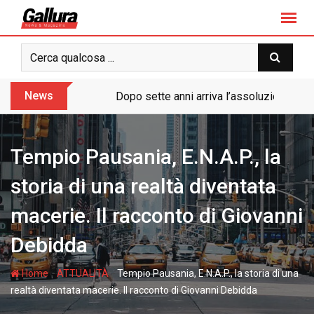
S
k
i
p
t
o
News
Dopo sette anni arriva l’assoluzione pie
c
o
n
Tempio Pausania, E.N.A.P., la
t
e
storia di una realtà diventata
n
macerie. Il racconto di Giovanni
t
Debidda
-
-
Home
ATTUALITÀ
Tempio Pausania, E.N.A.P., la storia di una
realtà diventata macerie. Il racconto di Giovanni Debidda