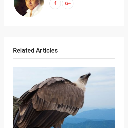
m
a
i
l
Related Articles