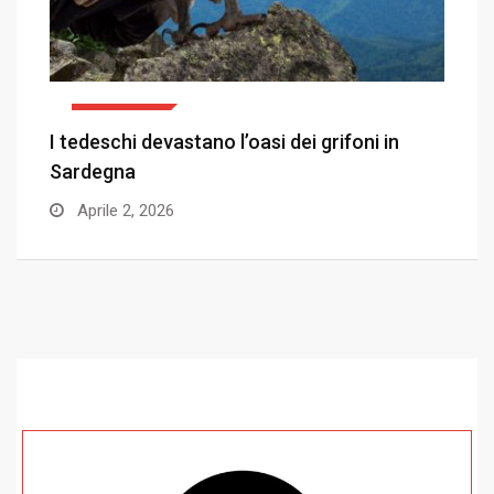
ATTUALITÀ
I tedeschi devastano l’oasi dei grifoni in
L
Sardegna
I
Aprile 2, 2026