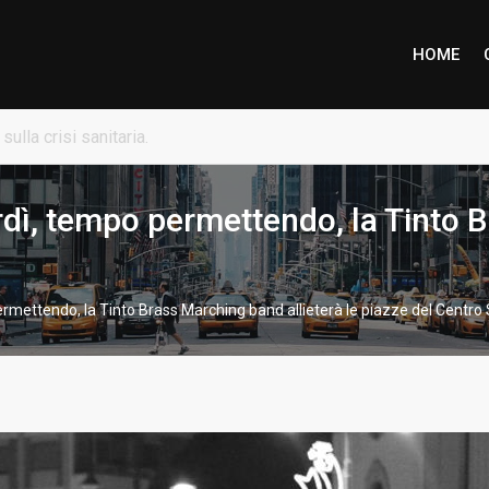
HOME
ione piena per Marco Inzaino
dì, tempo permettendo, la Tinto B
mettendo, la Tinto Brass Marching band allieterà le piazze del Centro 