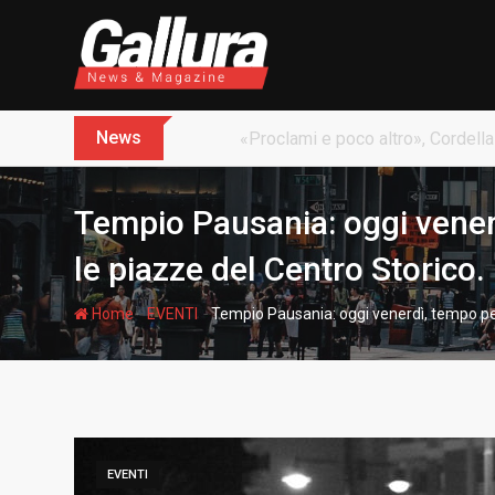
S
k
i
p
t
News
Dopo sette anni arriva l’assoluz
o
c
o
Tempio Pausania: oggi vener
n
t
le piazze del Centro Storico.
e
n
-
-
Home
EVENTI
Tempio Pausania: oggi venerdì, tempo per
t
EVENTI