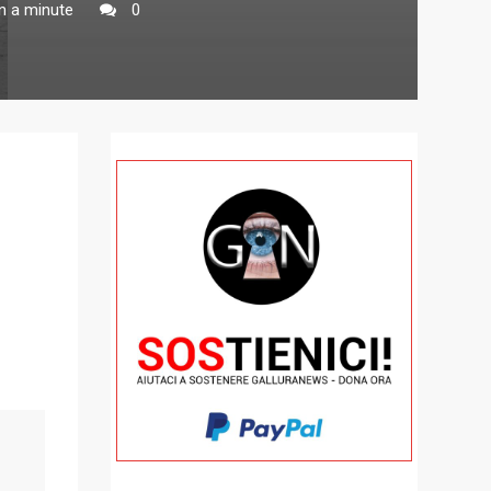
n a minute
0