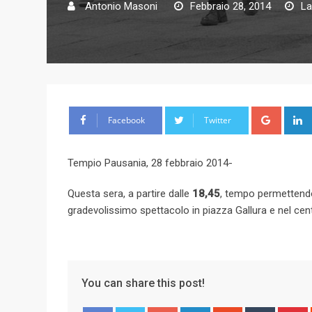
Antonio Masoni
Febbraio 28, 2014
La
G
Facebook
Twitter
o
o
Tempio Pausania, 28 febbraio 2014-
g
l
Questa sera, a partire dalle
18,45
, tempo permettend
e
gradevolissimo spettacolo in piazza Gallura e nel centr
+
You can share this post!